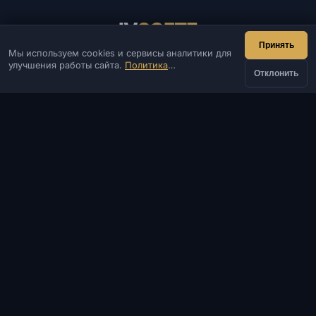
IV
SOFTE
Принять
Мы используем cookies и сервисы аналитики для
IVSOFTE — магазин программного обеспечения.
улучшения работы сайта.
Политика
Оказываем услуги запуска и установки ПО.
Отклонить
конфиденциальности
КОНТАКТЫ
Админ
Чат
Новости
Discord
Email
Разработка сайтов и ботов
КАТАЛОГ
ПОПУЛЯРНЫЕ ИГРЫ