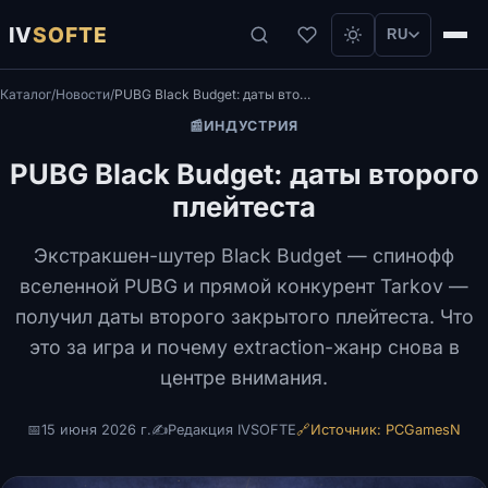
IV
SOFTE
RU
Каталог
/
Новости
/
PUBG Black Budget: даты второго плейтеста
📰
ИНДУСТРИЯ
PUBG Black Budget: даты второго
плейтеста
Экстракшен-шутер Black Budget — спинофф
вселенной PUBG и прямой конкурент Tarkov —
получил даты второго закрытого плейтеста. Что
это за игра и почему extraction-жанр снова в
центре внимания.
📅
15 июня 2026 г.
✍️
Редакция IVSOFTE
🔗
Источник: PCGamesN