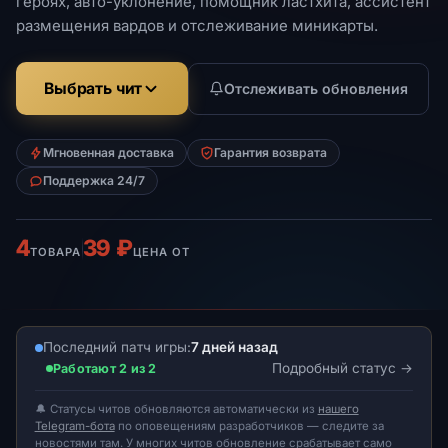
героях, авто-уклонение, помощник ластхита, ассистент
размещения вардов и отслеживание миникарты.
Выбрать чит
Отслеживать обновления
Мгновенная доставка
Гарантия возврата
Поддержка 24/7
4
39 ₽
ТОВАРА
ЦЕНА ОТ
Последний патч игры:
7 дней назад
Подробный статус
Работают 2 из 2
🔔 Статусы читов обновляются автоматически из
нашего
Telegram-бота
по оповещениям разработчиков — следите за
новостями там. У многих читов обновление срабатывает само