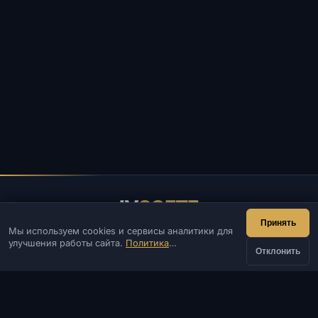
IV
SOFTE
Принять
Мы используем cookies и сервисы аналитики для
IVSOFTE — магазин программного обеспечения.
улучшения работы сайта.
Политика
Оказываем услуги запуска и установки ПО.
Отклонить
конфиденциальности
КОНТАКТЫ
Админ
Чат
Новости
Discord