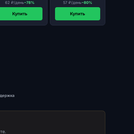
62 ₽/день
−78%
57 ₽/день
−80%
Купить
Купить
ддержка
те.