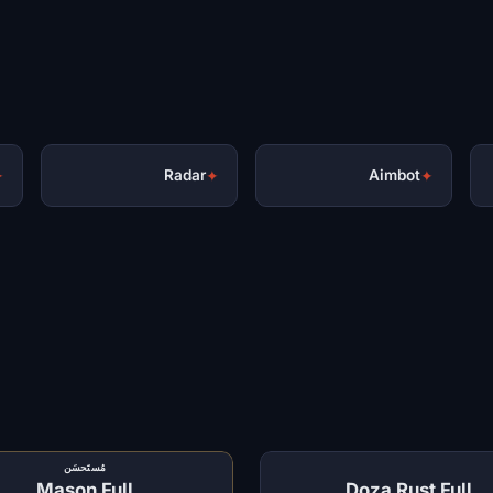
✦
Radar
✦
Aimbot
✦
مُستَحسَن
Mason Full
Doza Rust Full