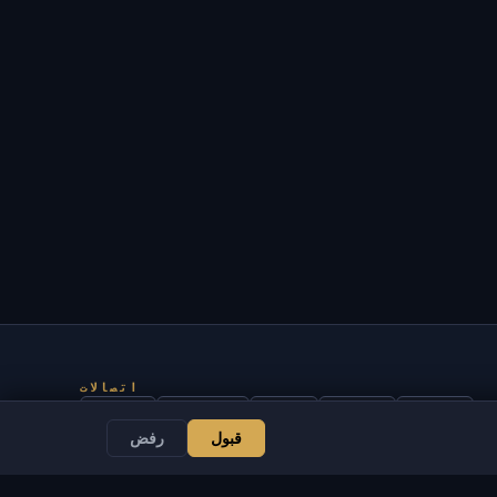
اتصالات
مسؤل
محادثة
أخبار
Discord
Email
قبول
رفض
تطوير المواقع والبوتات