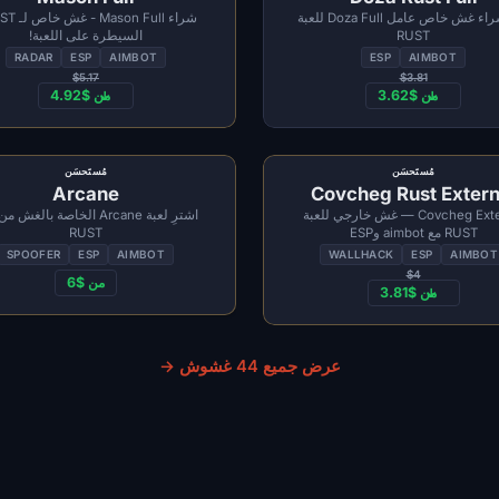
قم بشراء غش خاص عامل Doza Full للعبة
RUST
السيطرة على اللعبة!
RADAR
ESP
AIMBOT
ESP
AIMBOT
$5.17
$3.81
من $3.62
من $4.92
مُستَحسَن
مُستَحسَن
Arcane
Covcheg Rust Extern
Covcheg External — غش خارجي للعبة
اشترِ لعبة Arcane الخاصة بالغش
RUST مع aimbot وESP
RUST
SPOOFER
ESP
AIMBOT
WALLHACK
ESP
AIMBOT
$4
من $6
من $3.81
عرض جميع 44 غشوش →