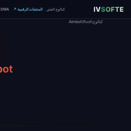
IV
SOFTE
كتالوج الغش
المنتجات الرقمية
↗
DMA
كتالوج
/
Rust
/
Aimbot
Aimbot لـ t