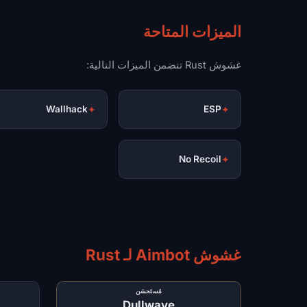
الميزات المتاحة
غشوش Rust تتضمن الميزات التالية:
Wallhack
✦
ESP
✦
No Recoil
✦
غشوش Aimbot لـ Rust
مُستَحسَن
Dullwave