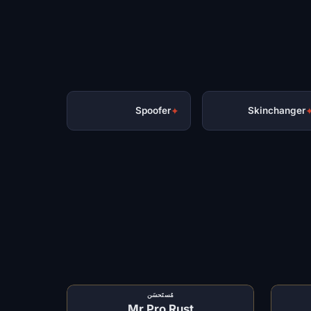
Spoofer
✦
Skinchanger
مُستَحسَن
Mr Pro Rust