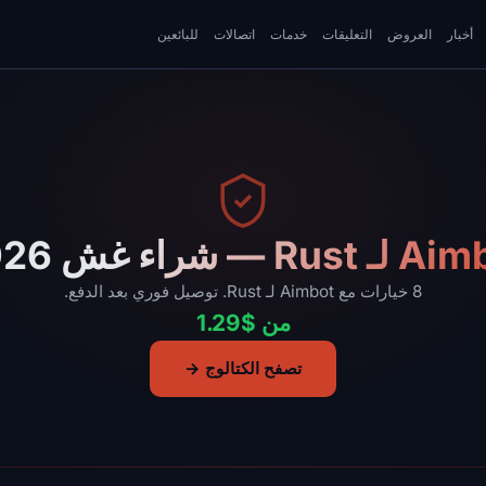
أخبار
العروض
التعليقات
خدمات
اتصالات
للبائعين
Rus — شراء غش 2026
8 خيارات مع Aimbot لـ Rust. توصيل فوري بعد الدفع.
من $1.29
تصفح الكتالوج →