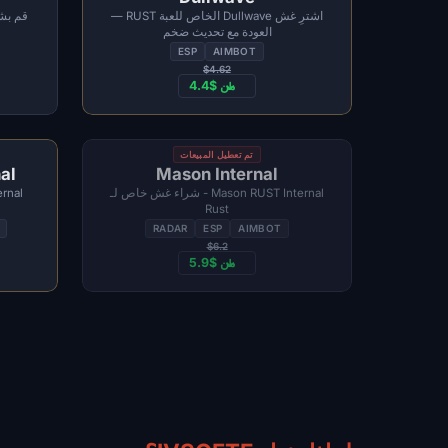
اشترِ غش Dullwave الخاص للعبة RUST —
العودة مع تحديث ضخم
ESP
AIMBOT
$4.62
من $4.4
تم تعطيل المبيعات
al
Mason Internal
Mason RUST Internal - شراء غش خاص لـ
Rust
RADAR
ESP
AIMBOT
$6.2
من $5.9