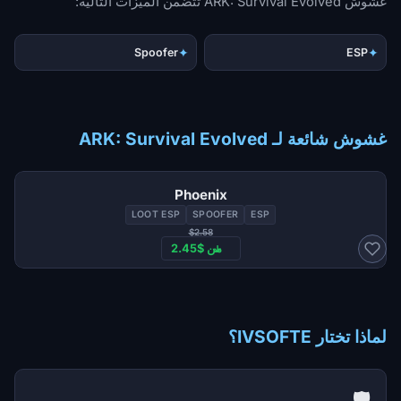
غشوش ARK: Survival Evolved تتضمن الميزات التالية:
✦
✦
Spoofer
ESP
غشوش شائعة لـ ARK: Survival Evolved
Phoenix
LOOT ESP
SPOOFER
ESP
$2.58
من $2.45
لماذا تختار IVSOFTE؟
🛡️