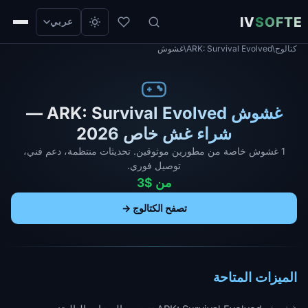
IV
SOFTE
عربي
كتالوج
/
ARK: Survival Evolved
/
غشوش
غشوش ARK: Survival Evolved —
شراء غش خاص 2026
1 غشوش خاصة من مطورين موثوقين. تحديثات منتظمة، دعم فني،
توصيل فوري.
من $3
تصفح الكتالوج →
الميزات المتاحة