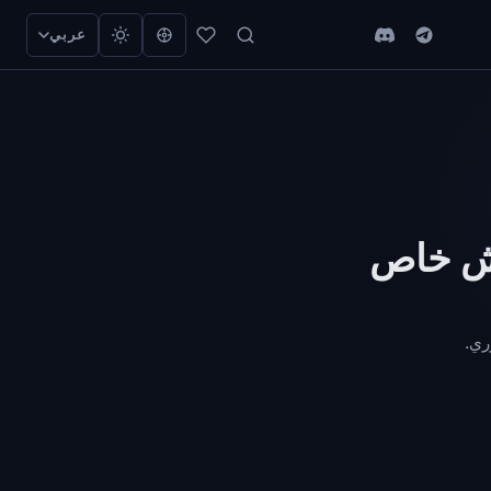
عربي
— شراء غش خاص