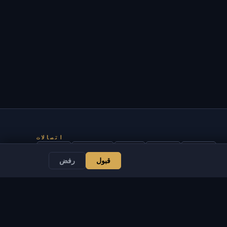
اتصالات
مسؤل
محادثة
أخبار
Discord
Email
قبول
رفض
تطوير المواقع والبوتات
خدمات
قانوني