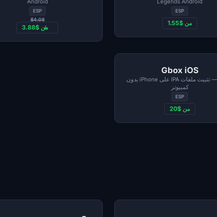
Android
Legends Android
ESP
ESP
$4.08
من $1.55
من $3.88
Gbox iOS
Gbox — تثبيت ملفات IPA على iPhone بدون
كمبيوتر
ESP
من $20