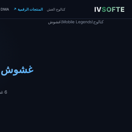
IV
SOFTE
كتالوج الغش
المنتجات الرقمية
↗
DMA
كتالوج
/
Mobile Legends
/
غشوش
6 غشوش خاصة من مطورين موثوقين. تحديثات منتظمة، دعم فني، توصيل فوري.