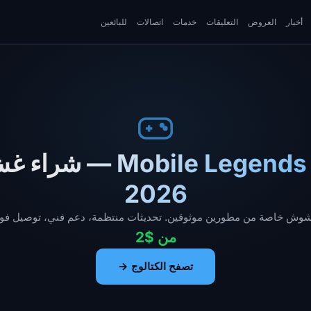
أخبار
العروض
التعليقات
خدمات
اتصالات
للبائعين
غشوش Mobile Legends 
2026
من $2
تصفح الكتالوج →