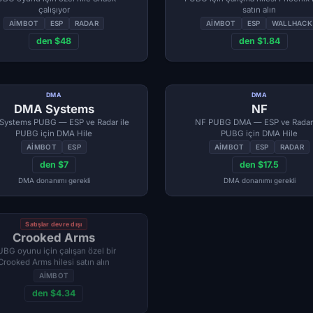
çalışıyor
satın alın
AIMBOT
ESP
RADAR
AIMBOT
ESP
WALLHACK
den $48
den $1.84
DMA
DMA
DMA Systems
NF
Systems PUBG — ESP ve Radar ile
NF PUBG DMA — ESP ve Radar 
PUBG için DMA Hile
PUBG için DMA Hile
AIMBOT
ESP
AIMBOT
ESP
RADAR
den $7
den $17.5
DMA donanımı gerekli
DMA donanımı gerekli
Satışlar devre dışı
Crooked Arms
BG oyunu için çalışan özel bir
Crooked Arms hilesi satın alın
AIMBOT
den $4.34