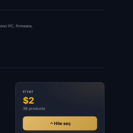
kinci PC, firmware,
FIYAT
$2
38 products
Hile seç