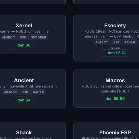
Xernel
Fsociety
Xernel — PUBG için özel hile
PUBG (Steam, PC) için özel Fsoc
hilesi satın alın — ESP, Aimbot, R
AIMBOT
ESP
SPOOFER
Recoil Control
AIMBOT
ESP
RADAR
den $6
$5.44
den $5.18
Ancient
Macros
için güvenilir Antik hile satın alın
PUBG oyunu için çalışan özel mak
satın alın | PUBG
AIMBOT
ESP
RADAR
den $9.99
den $4
Shack
Phoenix ESP
BG oyunu için özel hile Shack
PUBG için çalışma hilesi Phoenix 