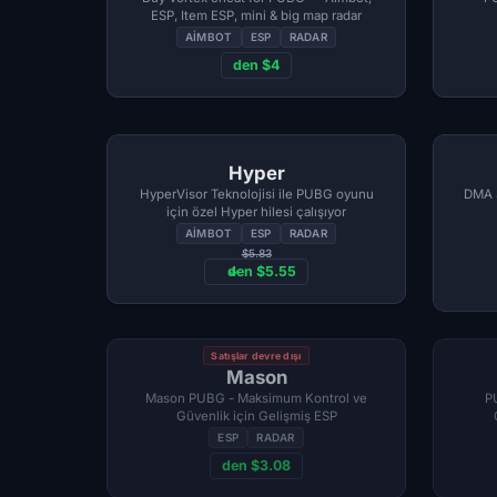
ESP, Item ESP, mini & big map radar
AIMBOT
ESP
RADAR
den $4
Hyper
HyperVisor Teknolojisi ile PUBG oyunu
DMA 
için özel Hyper hilesi çalışıyor
AIMBOT
ESP
RADAR
$5.83
den $5.55
Satışlar devre dışı
Mason
Mason PUBG - Maksimum Kontrol ve
PU
Güvenlik için Gelişmiş ESP
ESP
RADAR
den $3.08