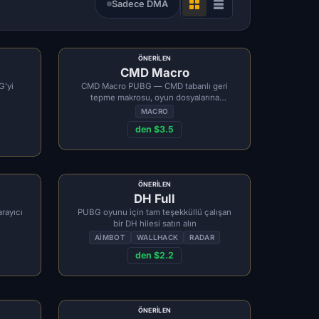
Sadece DMA
ÖNERILEN
CMD Macro
G'yi
CMD Macro PUBG — CMD tabanlı geri
tepme makrosu, oyun dosyalarına
dokunmaz
MACRO
den $3.5
ÖNERILEN
DH Full
rayıcı
PUBG oyunu için tam teşekküllü çalışan
bir DH hilesi satın alın
AIMBOT
WALLHACK
RADAR
den $2.2
ÖNERILEN