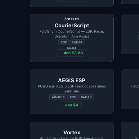
ÖNERILEN
CourierScript
PUBG için CourierScript — ESP, Radar,
Skeleton, Aim Assist
ESP
RADAR
$4.04
den $3.88
AEGIS ESP
PUBG için AEGIS ESP (aimbot yok) hilesi
PUBG 
satın alın
AIMBOT
ESP
RADAR
den $4
Vortex
Buy Vortex cheat for PUBG — Aimbot,
PU