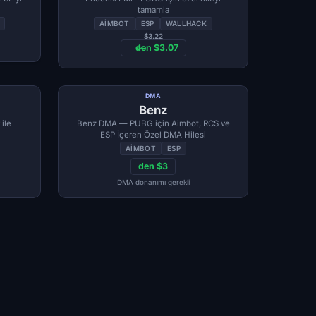
tamamla
AIMBOT
ESP
WALLHACK
$3.22
den $3.07
DMA
Benz
ile
Benz DMA — PUBG için Aimbot, RCS ve
ESP İçeren Özel DMA Hilesi
AIMBOT
ESP
den $3
DMA donanımı gerekli