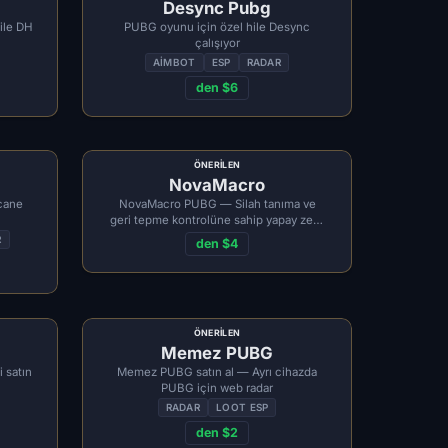
Desync Pubg
ile DH
PUBG oyunu için özel hile Desync
çalışıyor
AIMBOT
ESP
RADAR
den $6
ÖNERILEN
NovaMacro
rcane
NovaMacro PUBG — Silah tanıma ve
geri tepme kontrolüne sahip yapay zeka
destekli makro
R
den $4
ÖNERILEN
Memez PUBG
i satın
Memez PUBG satın al — Ayrı cihazda
PUBG için web radar
RADAR
LOOT ESP
den $2