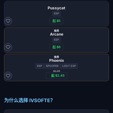
Pussycat
ESP
起 $5
推荐
Arcane
ESP
起 $6
推荐
Phoenix
ESP
SPOOFER
LOOT ESP
$2.58
起 $2.45
为什么选择 IVSOFTE？