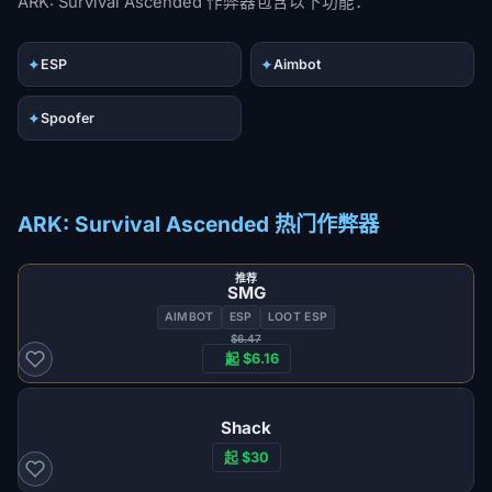
ARK: Survival Ascended 作弊器包含以下功能：
✦
✦
ESP
Aimbot
✦
Spoofer
ARK: Survival Ascended 热门作弊器
推荐
SMG
AIMBOT
ESP
LOOT ESP
$6.47
起 $6.16
Shack
起 $30