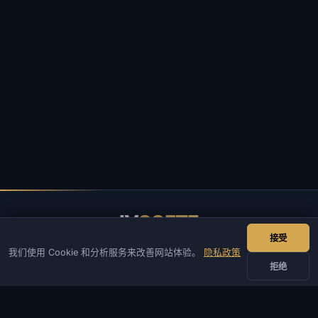
IV
SOFTE
接受
IVSOFTE — 软件商店。我们提供软件安装和启动服务。
我们使用 Cookie 和分析服务来改善网站体验。
隐私政策
拒绝
联系我们
管理员
聊天
新闻
Discord
Email