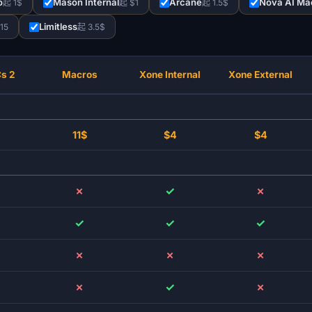
o
Mason Internal
Arcane
Nova AI Ma
起 1$
起 $1
起 1.5$
Limitless
15
起 3.5$
Cs 2
Macros
Xone Internal
Xone External
11$
$4
$4
✗
✓
✗
✓
✓
✓
✗
✗
✗
✗
✓
✗