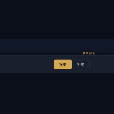
联系我们
管理员
聊天
新闻
Discord
Email
接受
拒绝
网站与机器人开发
服务
法律信息
网站与机器人开发
服务条款
VSOFTE Pass
隐私政策
应用
退货政策