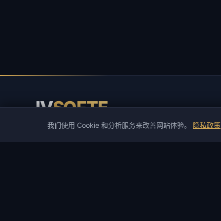
IV
SOFTE
我们使用 Cookie 和分析服务来改善网站体验。
隐私政策
IVSOFTE — 软件商店。我们提供软件安装和启动服务。
目录
热门游戏
目录
PUBG
游戏作弊
Spoofers
DMA作弊
Rust