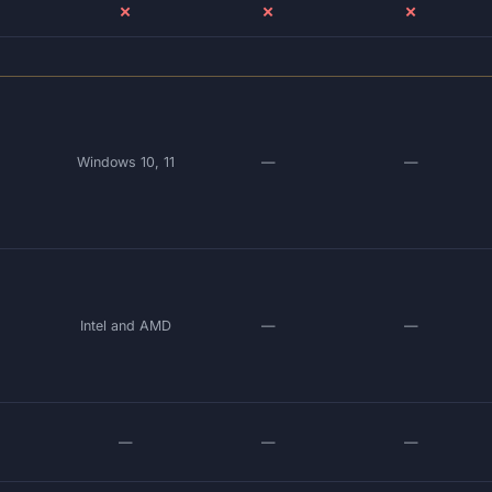
✗
✗
✗
Windows 10, 11
—
—
Intel and AMD
—
—
—
—
—