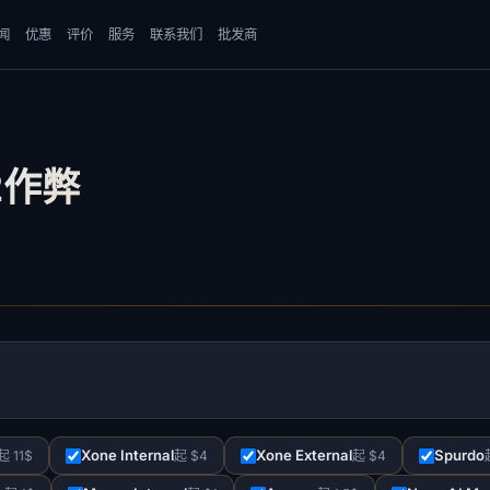
闻
优惠
评价
服务
联系我们
批发商
 2作弊
Xone Internal
Xone External
Spurdo
起 11$
起 $4
起 $4