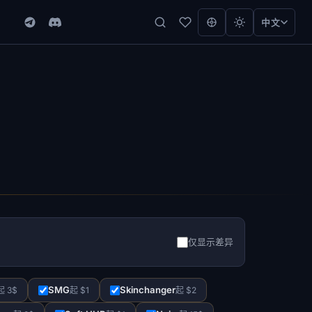
中文
仅显示差异
SMG
Skinchanger
起 3$
起 $1
起 $2