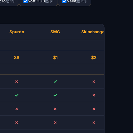
cro
Soft HUB
Naim
起 3$
起 $1
起 15$
Spurdo
SMG
Skinchanger
M
3$
$1
$2
✗
✓
✗
✓
✓
✗
✗
✗
✗
✗
✗
✗