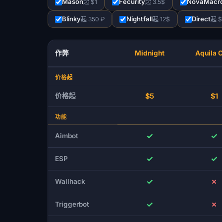
Mason
Fecurity
NovaMacr
起 $1
起 3.5$
Blinky
Nightfall
Direct
起 350 ₽
起 12$
起 $
作弊
Midnight
Aquila 
价格起
价格起
$5
$1
功能
✓
✓
Aimbot
✓
✓
ESP
✓
✗
Wallhack
✓
✗
Triggerbot