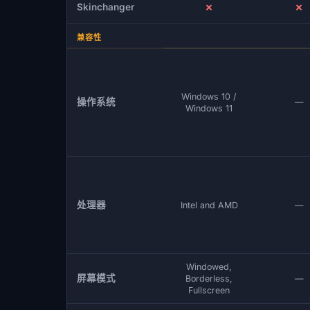
✗
✗
Skinchanger
兼容性
Windows 10 /
操作系统
—
Windows 11
处理器
Intel and AMD
—
Windowed,
屏幕模式
Borderless,
—
Fullscreen