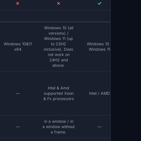
✗
✗
✓
Windows 10 (all
Windows
versions) /
versi
Windows 11 (up
20H2 / 
Windows 10&11
to 23H2
Windows 10 /
22H2 / 
x64
inclusive). Does
Windows 11
your bu
not work on
instr
24H2 and
href="/e
above.
build/
Intel & Amd
—
supported Xeon
Intel / AMD
& Fx processors
in a window / in
—
a window without
—
a frame.