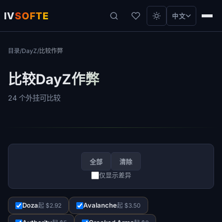
IV
SOFTE
中文
目录
/
DayZ
/
比较作弊
比较DayZ作弊
24 个外挂可比较
全部
清除
仅显示差异
Doza
Avalanche
起 $2.92
起 $3.50