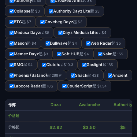
Authority
Crooked Arms
起 $5
起 $8
Collapse
Authority Dayz Lite
起 $3
起 $3
BTG
Covcheg Dayz
起 $7
起 $3
Medusa Dayz
Dayz Medusa Lite
起 $5
起 $4
Mason
Dullwave
Web Radar
起 $4
起 $4
起 $5
Memez Dayz
Soft HUB
Naim
起 $3
起 $4
起 15$
SMG
Clutch
Gaslight
起 $4
起 $10.3
起 18$
Phoenix (Satano)
Shack
Ancient
起 299 ₽
起 42$
Labcore Radar
CourierScript
起 10$
起 $1.34
Doza
Avalanche
Authority
作弊
价格起
$2.92
$3.50
$5
价格起