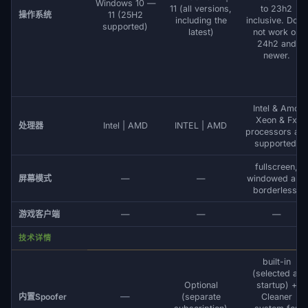
Windows 10 —
11 (all versions,
to 23h2
操作系统
11 (25H2
including the
inclusive. Does
supported)
latest)
not work on
24h2 and
newer.
Intel & Amd
Xeon & Fx
处理器
Intel | AMD
INTEL | AMD
processors are
supported.
fullscreen,
屏幕模式
—
—
windowed and
borderless.
游戏客户端
—
—
—
技术详情
built-in
(selected at
Optional
startup) +
—
内置Spoofer
(separate
Cleaner