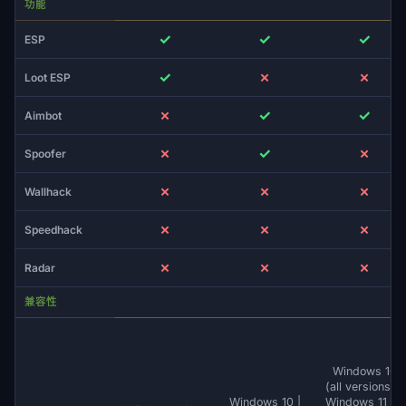
功能
✓
✓
✓
ESP
✓
✗
✗
Loot ESP
✗
✓
✓
Aimbot
✗
✓
✗
Spoofer
✗
✗
✗
Wallhack
✗
✗
✗
Speedhack
✗
✗
✗
Radar
兼容性
Windows 10
(all versions) /
Windows 10 |
Windows 11 up