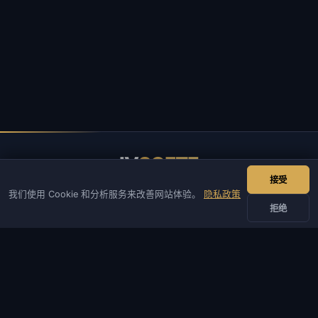
IV
SOFTE
接受
IVSOFTE — 软件商店。我们提供软件安装和启动服务。
我们使用 Cookie 和分析服务来改善网站体验。
隐私政策
拒绝
联系我们
管理员
聊天
新闻
Discord
Email
网站与机器人开发