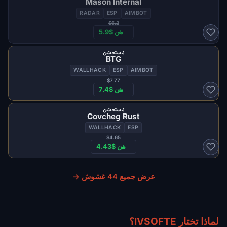
Mason Internal
RADAR
ESP
AIMBOT
$6.2
من $5.9
مُستَحسَن
BTG
WALLHACK
ESP
AIMBOT
$7.77
من $7.4
مُستَحسَن
Covcheg Rust
WALLHACK
ESP
$4.65
من $4.43
عرض جميع 44 غشوش →
لماذا تختار IVSOFTE؟