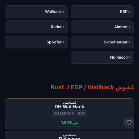
✦
✦
Wallhack
ESP
✦
✦
Radar
Aimbot
✦
✦
Spoofer
Skinchanger
✦
No Recoil
غشوش ESP / Wallhack لـ Rust
مُستَحسَن
DH WallHack
WALLHACK
ESP
من $1.94
مُستَحسَن
Dullwave