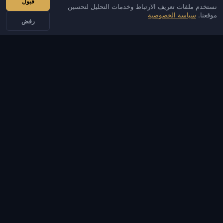
قبول
نستخدم ملفات تعريف الارتباط وخدمات التحليل لتحسين
IVSOFTE — متجر البرمجيات. نحن نقدم خدمات تثبيت البرامج وإطلاقها.
موقعنا.
سياسة الخصوصية
رفض
اتصالات
مسؤل
محادثة
أخبار
Discord
Email
تطوير المواقع والبوتات
الكتالوج
الألعاب الشائعة
معلومات
المساعدة والدفع
الخدمات