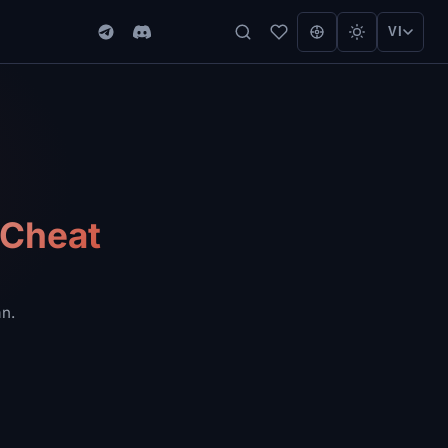
VI
 Cheat
n.