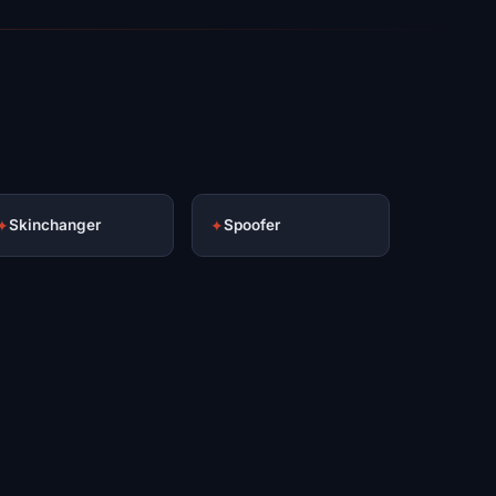
✦
Skinchanger
✦
Spoofer