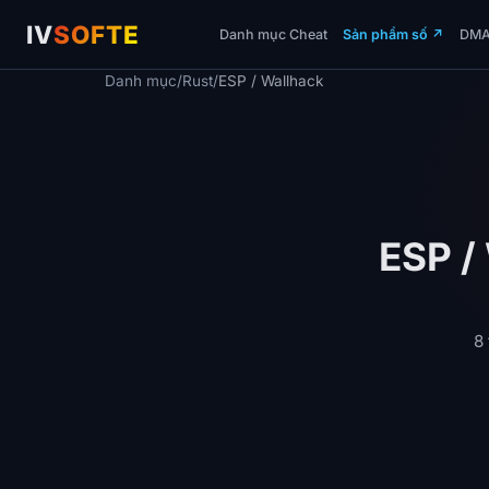
IV
SOFTE
Danh mục Cheat
Sản phẩm số
↗
DM
Danh mục
/
Rust
/
ESP / Wallhack
ESP /
8