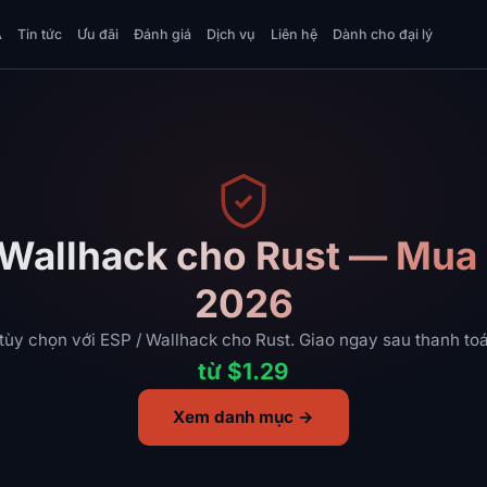
A
Tin tức
Ưu đãi
Đánh giá
Dịch vụ
Liên hệ
Dành cho đại lý
 Wallhack cho Rust — Mua
2026
 tùy chọn với ESP / Wallhack cho Rust. Giao ngay sau thanh toá
từ $1.29
Xem danh mục →