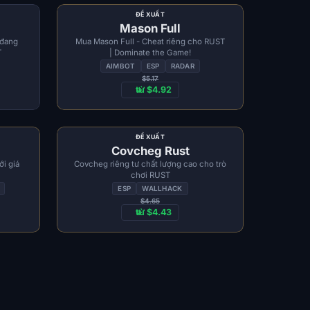
ĐỀ XUẤT
Mason Full
 đang
Mua Mason Full - Cheat riêng cho RUST
T
| Dominate the Game!
AIMBOT
ESP
RADAR
$5.17
từ $4.92
ĐỀ XUẤT
Covcheg Rust
i giá
Covcheg riêng tư chất lượng cao cho trò
chơi RUST
ESP
WALLHACK
$4.65
từ $4.43