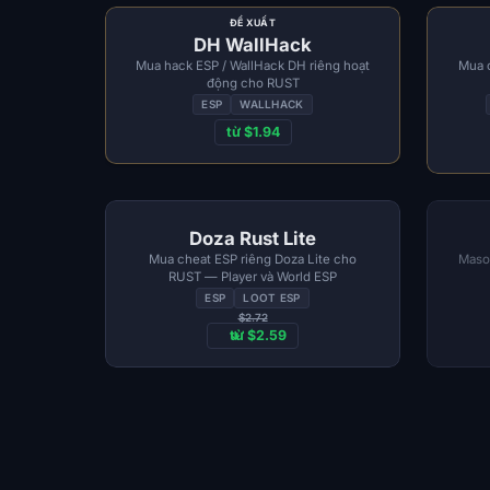
ĐỀ XUẤT
DH WallHack
Mua hack ESP / WallHack DH riêng hoạt
Mua 
động cho RUST
ESP
WALLHACK
từ $1.94
Doza Rust Lite
Mua cheat ESP riêng Doza Lite cho
Mason
RUST — Player và World ESP
ESP
LOOT ESP
$2.72
từ $2.59