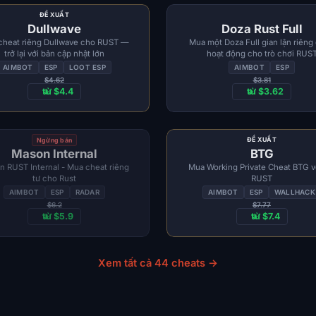
ĐỀ XUẤT
Dullwave
Doza Rust Full
cheat riêng Dullwave cho RUST —
Mua một Doza Full gian lận riêng
trở lại với bản cập nhật lớn
hoạt động cho trò chơi RUS
AIMBOT
ESP
LOOT ESP
AIMBOT
ESP
$4.62
$3.81
từ $4.4
từ $3.62
ĐỀ XUẤT
Ngừng bán
Mason Internal
BTG
 RUST Internal - Mua cheat riêng
Mua Working Private Cheat BTG vớ
tư cho Rust
RUST
AIMBOT
ESP
RADAR
AIMBOT
ESP
WALLHACK
$6.2
$7.77
từ $5.9
từ $7.4
Xem tất cả 44 cheats →