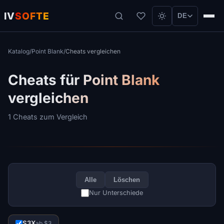
IV
SOFTE
DE
Katalog
/
Point Blank
/
Cheats vergleichen
Cheats für Point Blank
vergleichen
1 Cheats zum Vergleich
Alle
Löschen
Nur Unterschiede
S3X
ab $3