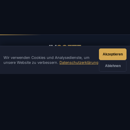
IV
SOFTE
Akzeptieren
Wir verwenden Cookies und Analysedienste, um
IVSOFTE — Software-Shop. Wir bieten Installations- und
unsere Website zu verbessern.
Datenschutzerklärung
Startdienste für Software.
Ablehnen
KONTAKT
Admin
Chat
Neuigkeiten
Discord
Email
Website- & Bot-Entwicklung