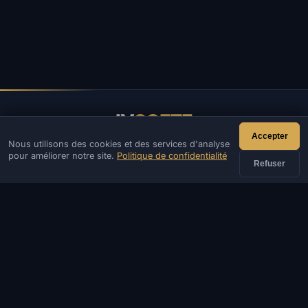
IV
SOFTE
Accepter
Nous utilisons des cookies et des services d'analyse
IVSOFTE — boutique de logiciels. Nous fournissons des
pour améliorer notre site.
Politique de confidentialité
services d'installation et de lancement de logiciels.
Refuser
CONTACT
Admin
Chat
Actualités
Discord
Email
Création de sites et de bots