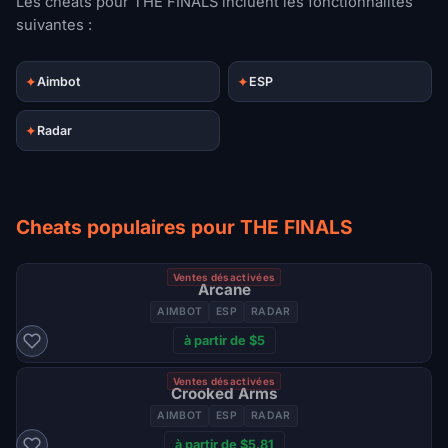
Les cheats pour THE FINALS incluent les fonctionnalités
suivantes :
✦
✦
Aimbot
ESP
✦
Radar
Cheats populaires pour THE FINALS
Ventes désactivées
Arcane
AIMBOT
ESP
RADAR
à partir de $5
Ventes désactivées
Crooked Arms
AIMBOT
ESP
RADAR
à partir de $5.81