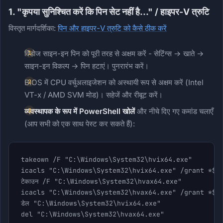
1. "कृपया सुनिश्चित करें कि पिन सेट नहीं है..." / हाइपर-V त्रुटि
विस्तृत मार्गदर्शिका:
पिन और हाइपर-V त्रुटि को कैसे ठीक करें
विंडोज साइन-इन पिन को पूरी तरह से अक्षम करें - सेटिंग्स → खाते →
साइन-इन विकल्प → पिन हटाएं। पुनरारंभ करें।
BIOS में CPU वर्चुअलाइजेशन को अस्थायी रूप से अक्षम करें (Intel
VT-x / AMD SVM मोड)। सहेजें और रीबूट करें।
व्यवस्थापक के रूप में PowerShell खोलें
और नीचे दिए गए कमांड चलाएँ
(आप सभी को एक साथ पेस्ट कर सकते हैं):
takeown /F "C:\Windows\System32\hvix64.exe"

icacls "C:\Windows\System32\hvix64.exe" /grant *$((
टेकाउन /F "C:\Windows\System32\hvax64.exe"

icacls "C:\Windows\System32\hvax64.exe" /grant *$((
डेल "C:\Windows\System32\hvix64.exe"

del "C:\Windows\System32\hvax64.exe"