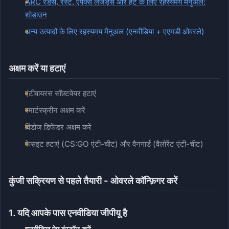
ARC रेडर्स, रस्ट, एपेक्स लेजेंड्स और हंट के लिए रहस्यमय मैनुअल:
शोडाउन
अन्य उत्पादों के लिए रहस्यमय मैनुअल (एनवीडिया + एएमडी ओवरले)
अक्षम करें या हटाएं
एंटीवायरस सॉफ़्टवेयर हटाएं
स्मार्टस्क्रीन अक्षम करें
विंडोज डिफेंडर अक्षम करें
फेसइट हटाएं (CS:GO एंटी-चीट) और वैनगार्ड (वैलोरेंट एंटी-चीट)
कुंजी सक्रियण से पहले तैयारी - ओवरले कॉन्फ़िगर करें
1. यदि आपके पास एनवीडिया जीपीयू है