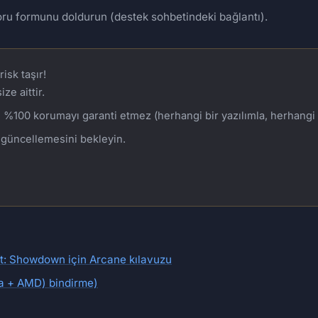
u formunu doldurun (destek sohbetindeki bağlantı).
isk taşır!
ze aittir.
%100 korumayı garanti etmez (herhangi bir yazılımla, herhangi 
 güncellemesini bekleyin.
t: Showdown için Arcane kılavuzu
ia + AMD) bindirme)