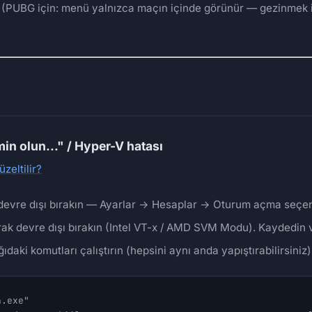
(PUBG için: menü yalnızca maçın içinde görünür — gezinmek içi
in olun..." / Hyper-V hatası
zeltilir?
re dışı bırakın — Ayarlar → Hesaplar → Oturum açma seçenekl
rak devre dışı bırakın (Intel VT-x / AMD SVM Modu). Kaydedin 
daki komutları çalıştırın (hepsini aynı anda yapıştırabilirsiniz)
.exe"
