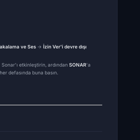
Yakalama ve Ses
→
İzin Ver'i devre dışı
a Sonar'ı etkinleştirin, ardından
SONAR
'a
e her defasında buna basın.