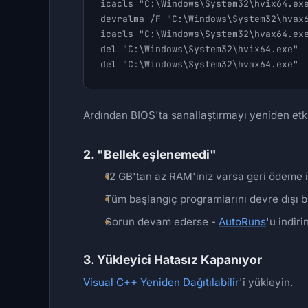
icacls "C:\Windows\System32\hvix64.exe
devralma /F "C:\Windows\System32\hvax6
icacls "C:\Windows\System32\hvax64.exe
del "C:\Windows\System32\hvix64.exe"

del "C:\Windows\System32\hvax64.exe"
Ardından BIOS'ta sanallaştırmayı yeniden etki
2. "Bellek eşlenemedi"
12 GB'tan az RAM'iniz varsa geri ödeme iç
Tüm başlangıç programlarını devre dışı bı
Sorun devam ederse -
AutoRuns
'u indir
3. Yükleyici Hatasız Kapanıyor
Visual C++ Yeniden Dağıtılabilir
'i yükleyin.