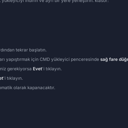
yükleyiciyi indirin ve ayrı bir yere yerleştirin. klasör:
dından tekrar başlatın.
tarı yapıştırmak için CMD yükleyici penceresinde
sağ fare düğ
eniz gerekiyorsa
Evet
'i tıklayın.
et
'i tıklayın.
omatik olarak kapanacaktır.