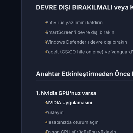
DEVRE DIŞI BIRAKILMALI veya 
Antivirüs yazılımını kaldırın
SmartScreen'i devre dışı bırakın
Windows Defender'ı devre dışı bırakın
FaceIt (CS:GO hile önleme) ve Vanguard'ı
Anahtar Etkinleştirmeden Önce Ha
1. Nvidia GPU'nuz varsa
NVIDIA Uygulamasını
Yükleyin
Hesabınızda oturum açın
En son GPU sürücüsünü yükleyin