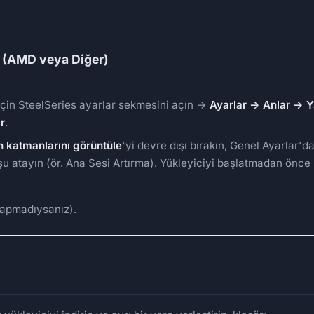
sa (AMD veya Diğer)
için SteelSeries ayarlar sekmesini açın →
Ayarlar → Anlar → 
r
.
 katmanlarını görüntüle
'yi devre dışı bırakın, Genel Ayarlar'd
uşu atayın (ör. Ana Sesi Artırma). Yükleyiciyi başlatmadan önc
yapmadıysanız).