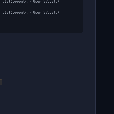
::GetCurrent()).User.Value):F

::GetCurrent()).User.Value):F

.