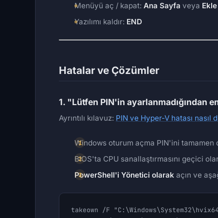
Menüyü aç / kapat:
Ana Sayfa
veya
Ekle
Yazılımı kaldır:
END
Hatalar ve Çözümler
1. "Lütfen PIN'in ayarlanmadığından em
Ayrıntılı kılavuz:
PIN ve Hyper-V hatası nasıl dü
Windows oturum açma PIN'ini tamamen dev
BIOS'ta CPU sanallaştırmasını geçici ola
PowerShell'i Yönetici olarak
açın ve aşağı
takeown /F "C:\Windows\System32\hvix64