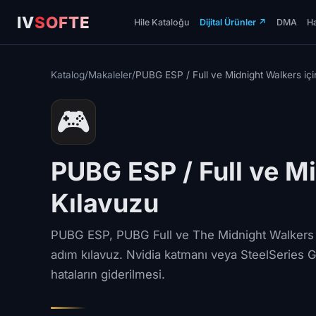
IV
SOFTE
Hile Kataloğu
Dijital Ürünler
↗
DMA
Ha
Katalog
/
Makaleler
/
PUBG ESP / Full ve Midnight Walkers iç
🎮
PUBG ESP / Full ve M
Kılavuzu
PUBG ESP, PUBG Full ve The Midnight Walkers i
adım kılavuz. Nvidia katmanı veya SteelSeries 
hataların giderilmesi.