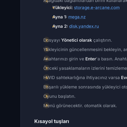
Aşağıdaki bağlantılardan birini kullanarak 
Yükleyici:
storage.e-arcane.com
Ayna 1:
mega.nz
Ayna 2:
disk.yandex.ru
Dosyayı
Yönetici olarak
çalıştırın.
Yükleyicinin güncellenmesini bekleyin, ar
Anahtarınızı girin ve
Enter
'a basın. Anah
Önceki yasaklamaların izlerini temizlem
HWID sahtekarlığına ihtiyacınız varsa
Ev
Başarılı yükleme sonrasında yükleyici ot
Oyunu başlatın.
Menü görünecektir. otomatik olarak.
Kısayol tuşları