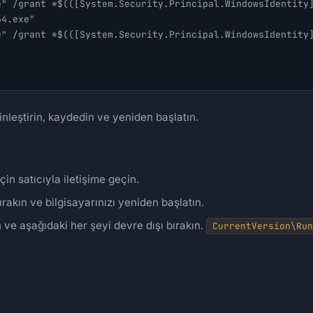
" /grant *$(([System.Security.Principal.WindowsIdentity]
4.exe"

" /grant *$(([System.Security.Principal.WindowsIdentity]
nleştirin, kaydedin ve yeniden başlatın.
in satıcıyla iletişime geçin.
rakın ve bilgisayarınızı yeniden başlatın.
in ve aşağıdaki her şeyi devre dışı bırakın.
CurrentVersion\Run