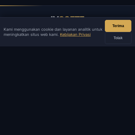
IV
SOFTE
Terima
Kami menggunakan cookie dan layanan analitik untuk
IVSOFTE — toko perangkat lunak. Kami menyediakan layanan
meningkatkan situs web kami.
Kebijakan Privasi
instalasi dan peluncuran perangkat lunak.
Tolak
KONTAK
Admin
Mengobrol
Berita
Discord
Email
Pengembangan situs & bot
KATALOG
GAME POPULER