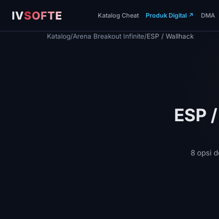
IV
SOFTE
Katalog Cheat
Produk Digital
↗
DMA
Katalog
/
Arena Breakout Infinite
/
ESP / Wallhack
ESP /
8 opsi 