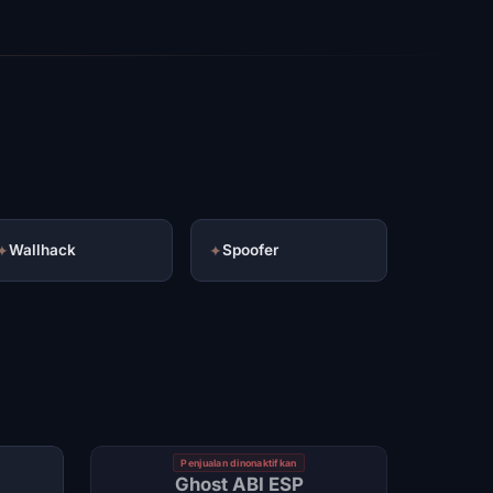
✦
Wallhack
✦
Spoofer
Penjualan dinonaktifkan
Ghost ABI ESP