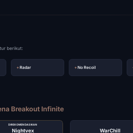
ur berikut:
✦
Radar
✦
No Recoil
na Breakout Infinite
DIREKOMENDASIKAN
Nightvex
WarChill