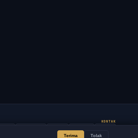
KONTAK
Admin
Mengobrol
Berita
Discord
Email
Terima
Tolak