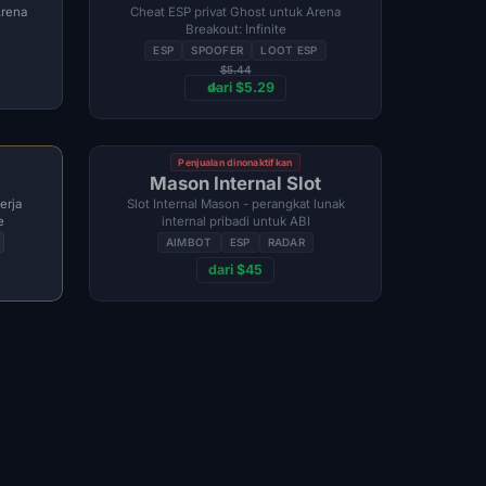
Arena
Cheat ESP privat Ghost untuk Arena
Breakout: Infinite
ESP
SPOOFER
LOOT ESP
$5.44
dari $5.29
Penjualan dinonaktifkan
Mason Internal Slot
erja
Slot Internal Mason - perangkat lunak
e
internal pribadi untuk ABI
AIMBOT
ESP
RADAR
dari $45