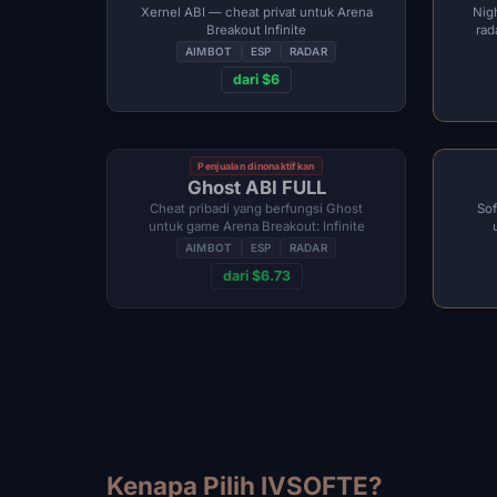
Xernel ABI — cheat privat untuk Arena
Nig
Breakout Infinite
rad
AIMBOT
ESP
RADAR
dari $6
Penjualan dinonaktifkan
Ghost ABI FULL
Cheat pribadi yang berfungsi Ghost
Sof
untuk game Arena Breakout: Infinite
AIMBOT
ESP
RADAR
dari $6.73
Kenapa Pilih IVSOFTE?