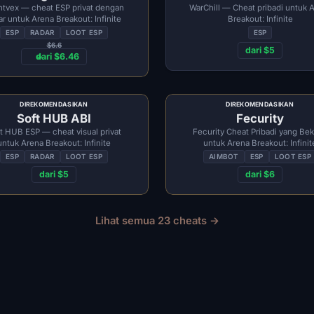
htvex — cheat ESP privat dengan
WarChill — Cheat pribadi untuk 
ar untuk Arena Breakout: Infinite
Breakout: Infinite
ESP
RADAR
LOOT ESP
ESP
$6.6
dari $5
dari $6.46
DIREKOMENDASIKAN
DIREKOMENDASIKAN
Soft HUB ABI
Fecurity
t HUB ESP — cheat visual privat
Fecurity Cheat Pribadi yang Bek
untuk Arena Breakout: Infinite
untuk Arena Breakout: Infinit
ESP
RADAR
LOOT ESP
AIMBOT
ESP
LOOT ESP
dari $5
dari $6
Lihat semua 23 cheats →