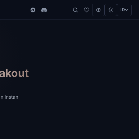
ID
eakout
n instan