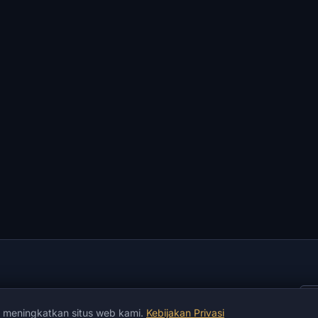
k meningkatkan situs web kami.
Kebijakan Privasi
yanan