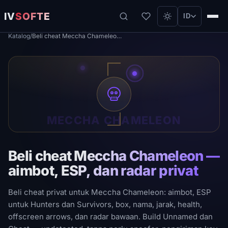
IV
SOFTE
ID
Katalog
/
Beli cheat Meccha Chameleon — aimbot, ESP, dan radar privat
MECCHA CHAMELEON
Beli cheat Meccha Chameleon —
aimbot, ESP, dan radar privat
Beli cheat privat untuk Meccha Chameleon: aimbot, ESP
untuk Hunters dan Survivors, box, nama, jarak, health,
offscreen arrows, dan radar bawaan. Build Unnamed dan