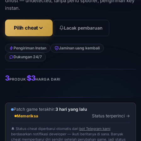
Ghost — undetected, tanpa perlu spoofer, pengiriman key
instan.
Pilih cheat
Lacak pembaruan
Pengiriman Instan
Jaminan uang kembali
Dukungan 24/7
3
$3
PRODUK
HARGA DARI
Patch game terakhir:
3 hari yang lalu
Status terperinci
Memeriksa
🔔 Status cheat diperbarui otomatis dari
bot Telegram kami
berdasarkan notifikasi developer — ikuti beritanya di sana. Banyak
cheat memperbarui diri sendiri setelah perubahan game, jadi status