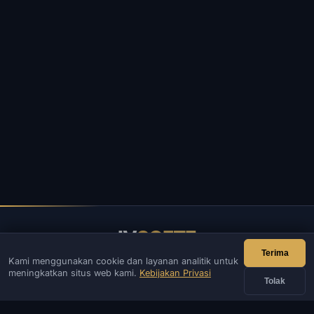
IV
SOFTE
Terima
Kami menggunakan cookie dan layanan analitik untuk
IVSOFTE — toko perangkat lunak. Kami menyediakan layanan
meningkatkan situs web kami.
Kebijakan Privasi
instalasi dan peluncuran perangkat lunak.
Tolak
KONTAK