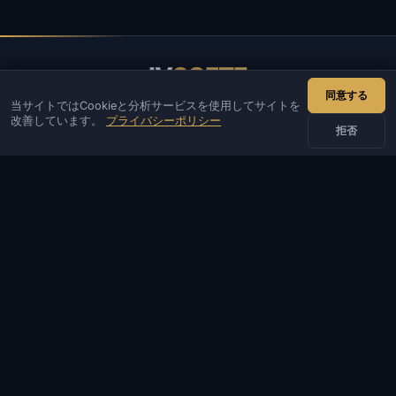
IV
SOFTE
同意する
当サイトではCookieと分析サービスを使用してサイトを
IVSOFTE — ソフトウェアストア。ソフトウェアのインストール
改善しています。
プライバシーポリシー
と起動サービスを提供しています。
拒否
お問い合わせ
管理者
チャット
ニュース
Discord
Email
サイト・ボット開発
カタログ