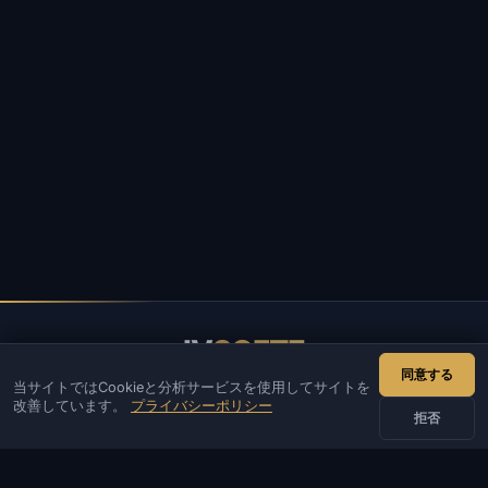
IV
SOFTE
同意する
当サイトではCookieと分析サービスを使用してサイトを
IVSOFTE — ソフトウェアストア。ソフトウェアのインストール
改善しています。
プライバシーポリシー
と起動サービスを提供しています。
拒否
お問い合わせ