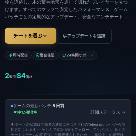
物を追跡し、木の葉や地形を通して隠れたプレイヤーを見つ
けます。すべてのマップで安定したパフォーマンス、ゲーム
パッチごとの定期的なアップデート。安全なアンチチートバ
イパス方法により、禁止リスクを最小限に抑えます。ワンク
リックで簡単にインストールでき、専用の技術サポートが提
チートを選ぶ
アップデートを追跡
供されます。
即時配信
返金保証
24時間サポート
2
$4
製品
価格
ゲームの最新パッチ:
5 日前
詳細ステータス
1中1が動作中
🔔 チートの状態は開発者の通知に基づき
当社のTelegramボット
から自
動更新されます — そちらで最新情報をフォローしてください。多くの
チートはゲームの変更後に自動更新されるため、「確認中」の状態は