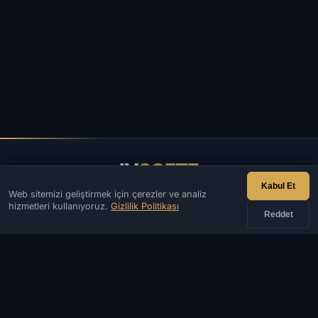
IV
SOFTE
Kabul Et
Web sitemizi geliştirmek için çerezler ve analiz
IVSOFTE — yazılım mağazası. Yazılım kurulum ve başlatma
hizmetleri kullanıyoruz.
Gizlilik Politikası
hizmetleri sunuyoruz.
Reddet
İLETIŞIM
Yönetici
Sohbet
Haberler
Discord
Email