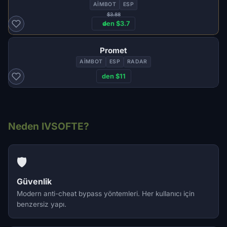
AIMBOT
ESP
$3.88
den $3.7
Promet
AIMBOT
ESP
RADAR
den $11
Neden IVSOFTE?
🛡️
Güvenlik
Modern anti-cheat bypass yöntemleri. Her kullanıcı için
benzersiz yapı.