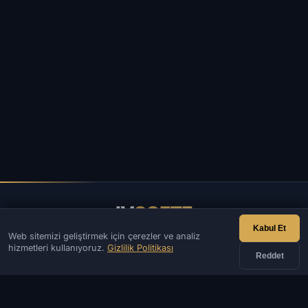
IV
SOFTE
Kabul Et
Web sitemizi geliştirmek için çerezler ve analiz
IVSOFTE — yazılım mağazası. Yazılım kurulum ve başlatma
hizmetleri kullanıyoruz.
Gizlilik Politikası
hizmetleri sunuyoruz.
Reddet
İLETIŞIM
Yönetici
Sohbet
Haberler
Discord