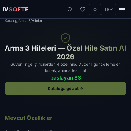
IV
SOFTE
TR
Katalog
/
Arma 3
/
Hileler
Arma 3 Hileleri — Özel Hile Satın Al
2026
Güvenilir geliştiricilerden 4 özel hile. Düzenli güncellemeler,
destek, anında teslimat.
başlayan $3
Kataloğa göz at →
Mevcut Özellikler