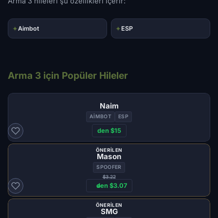
Arma 3 hileleri şu özellikleri içerir:
✦
✦
Aimbot
ESP
Arma 3 için Popüler Hileler
Naim
AIMBOT
ESP
den $15
ÖNERILEN
Mason
SPOOFER
$3.22
den $3.07
ÖNERILEN
SMG