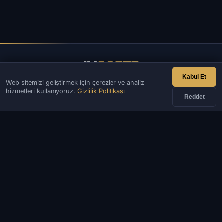
IV
SOFTE
Kabul Et
Web sitemizi geliştirmek için çerezler ve analiz
IVSOFTE — yazılım mağazası. Yazılım kurulum ve başlatma
hizmetleri kullanıyoruz.
Gizlilik Politikası
hizmetleri sunuyoruz.
Reddet
İLETIŞIM
Yönetici
Sohbet
Haberler
Discord
Email
Web sitesi ve bot geliştirme
KATALOG