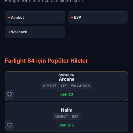
Farlight 84 hileleri şu özellikleri içerir:
✦
✦
Aimbot
ESP
✦
Wallhack
Farlight 84 için Popüler Hileler
ÖNERILEN
Arcane
AIMBOT
ESP
WALLHACK
den $3
Naim
AIMBOT
ESP
den $15