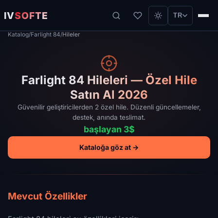
IV
SOFTE
TR
Katalog
/
Farlight 84
/
Hileler
Farlight 84 Hileleri — Özel Hile
Satın Al 2026
Güvenilir geliştiricilerden 2 özel hile. Düzenli güncellemeler,
destek, anında teslimat.
başlayan 3$
Kataloğa göz at →
Mevcut Özellikler