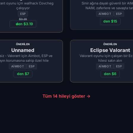
rant oyunu için wallhack Covcheg
Sinir ağına dayalı güvenli bir AI
çalışıyor
NAIM, zaferlere ve savaşta t
hakimiyete yol açacaktır
ESP
AIMBOT
ESP
$3.35
den $15
den $3.19
ÖNERILEN
ÖNERILEN
Unnamed
Eclipse Valorant
siz - Valorant için Aimbot, ESP ve
Valorant oyunu için çalışan bir Ec
ayın korumasına sahip özel hile
hilesi satın alın
AIMBOT
ESP
AIMBOT
ESP
den $7
den $6
Tüm 14 hileyi göster →