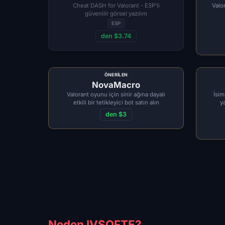
Cheat DASH for Valorant - ESP'li
Valo
güvenilir görsel yazılım
ESP
den $3.74
ÖNERILEN
NovaMacro
Valorant oyunu için sinir ağına dayalı
İsim
etkili bir tetikleyici bot satın alın
y
den $3
Neden IVSOFTE?