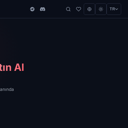
TR
tın Al
, anında