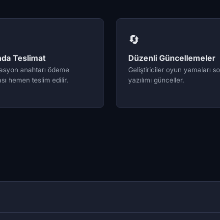
🔄
nda Teslimat
Düzenli Güncellemeler
vasyon anahtarı ödeme
Geliştiriciler oyun yamaları s
sı hemen teslim edilir.
yazılımı günceller.