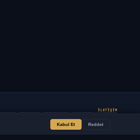
İLETIŞIM
Yönetici
Sohbet
Haberler
Discord
Email
Kabul Et
Reddet
Web sitesi ve bot geliştirme