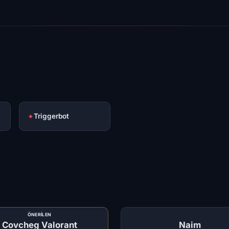
✦
Triggerbot
ÖNERILEN
Covcheg Valorant
Naim