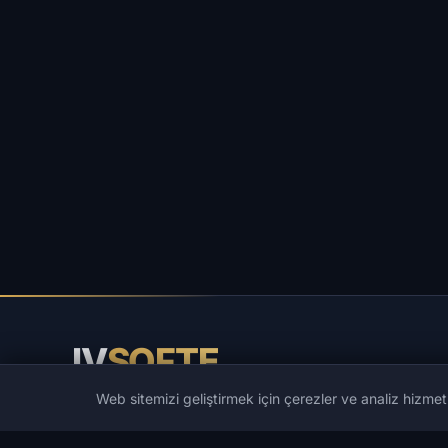
IV
SOFTE
Web sitemizi geliştirmek için çerezler ve analiz hizmet
IVSOFTE — yazılım mağazası. Yazılım kurulum ve başlat
hizmetleri sunuyoruz.