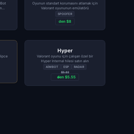
MBot
Oyunun standart korumasını atlamak için
am
Valorant oyununun emülatörü
SPOOFER
den $8
Hyper
lipce
Valorant oyunu için çalışan özel bir
Hyper Internal hilesi satın alın
AIMBOT
ESP
RADAR
$5.83
den $5.55