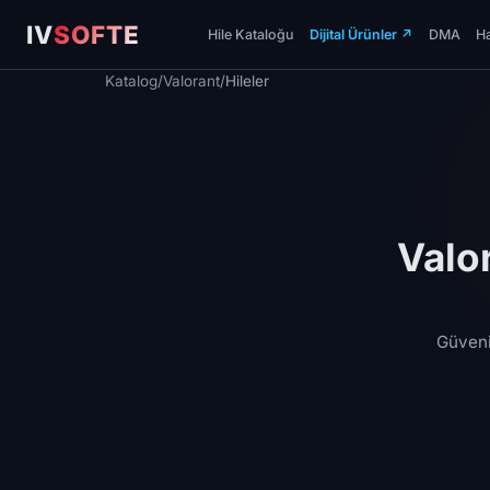
IV
SOFTE
Hile Kataloğu
Dijital Ürünler
↗
DMA
Ha
Katalog
/
Valorant
/
Hileler
Valor
Güvenil