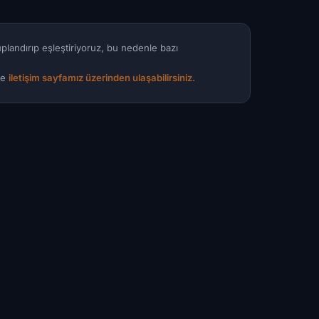
ruplandırıp eşleştiriyoruz, bu nedenle bazı
mle
iletişim sayfamız üzerinden ulaşabilirsiniz.