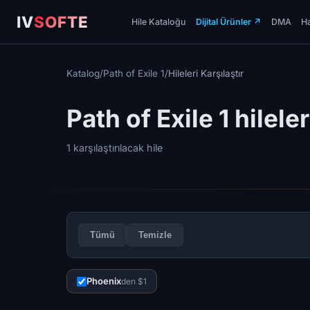
IV
SOFTE
Hile Kataloğu
Dijital Ürünler
↗
DMA
Ha
Katalog
/
Path of Exile 1
/
Hileleri Karşılaştır
Path of Exile 1 hileler
1 karşılaştırılacak hile
Tümü
Temizle
Phoenix
den $1