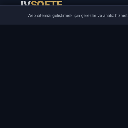
IV
SOFTE
Web sitemizi geliştirmek için çerezler ve analiz hizmet
IVSOFTE — yazılım mağazası. Yazılım kurulum ve başlat
hizmetleri sunuyoruz.
KATALOG
POPÜLER OYUNLAR
Katalog
PUBG
Oyun Hileleri
Spoofers
DMA Hileleri
Rust
Geliştiriciler
ARC Raiders
Fırsatlar
DayZ
İstek Listesi
Arena Breakout Infinite
Arama
Escape from Tarkov
Apex Legends
Tüm oyunlar