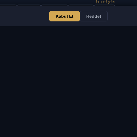
İLETIŞIM
Yönetici
Sohbet
Haberler
Discord
Email
Kabul Et
Reddet
Web sitesi ve bot geliştirme
IZMETLER
YASAL
eb sitesi ve bot
Hizmet Şartları
eliştirme
Gizlilik Politikası
VSOFTE Pass
İade Politikası
ygulama
Sorumluluk Reddi
rtaklık Programı
Çerez Politikası
atıcılar için
DMCA / Fikri Mülkiyet
rojeyi Destekle
Bildirimi
ijital Ürünler
Yasal Bildirim