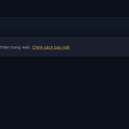
 thiện trang web.
Chính sách bảo mật
h vụ
THÔNG TIN
TRỢ GIÚP & THANH
D
TOÁN
Tin tức
P
Bảo hành
Tin tức về trò chơi
I
Thanh toán & Giao hàng
Bài viết
Ứ
Thanh toán P2P
Hướng dẫn
C
Sàn giao dịch crypto
Đánh giá
D
Đổi tiền
Trạng thái Sản phẩm
H
Không hoạt động?
Nhật Ký Thay Đổi
S
Dịch vụ
Câu hỏi thường gặp