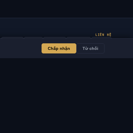
LIÊN HỆ
Admin
Chat
Tin tức
Discord
Email
Chấp nhận
Từ chối
Phát triển website & bot
ỊCH VỤ
PHÁP LÝ
hát triển website & bot
Điều khoản dịch vụ
VSOFTE Pass
Chính sách bảo mật
ng dụng
Chính sách hoàn trả
hương trình liên kết
Miễn trừ trách nhiệm
ành cho đại lý
Chính sách Cookie
ỗ trợ dự án
DMCA / Thông báo IP
ản phẩm số
Thông báo pháp lý