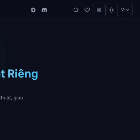
VI
t Riêng
thuật, giao