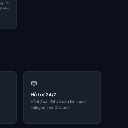
g lưới
g và
hiến
💬
Hỗ trợ 24/7
Hỗ trợ cài đặt và cấu hình qua
Telegram và Discord.