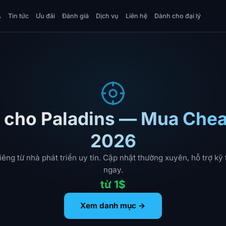
A
Tin tức
Ưu đãi
Đánh giá
Dịch vụ
Liên hệ
Dành cho đại lý
 cho Paladins — Mua Chea
2026
iêng từ nhà phát triển uy tín. Cập nhật thường xuyên, hỗ trợ kỹ 
ngay.
từ 1$
Xem danh mục →