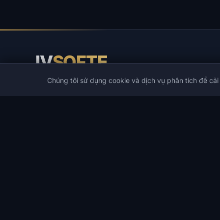
IV
SOFTE
Chúng tôi sử dụng cookie và dịch vụ phân tích để cải
IVSOFTE — cửa hàng phần mềm. Chúng tôi cung cấp dịc
cài đặt và khởi chạy phần mềm.
DANH MỤC
TRÒ CHƠI PHỔ BIẾN
Danh mục
PUBG
Hack trò chơi
Spoofers
Cheat DMA
Rust
Nhà phát triển
ARC Raiders
Ưu đãi
DayZ
Danh sách yêu thích
Arena Breakout Infinite
Tìm kiếm
Escape from Tarkov
Apex Legends