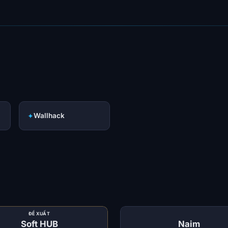
✦
Wallhack
ĐỀ XUẤT
Soft HUB
Naim