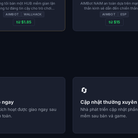
g tôi bán một HUB mềm gian lận
AIMBot NAIM an toàn dựa trên mạn
êng tư đáng tin cậy cho trò chơi
thần kinh sẽ dẫn đến chiến thắn
Paladins
thống trị hoàn toàn trong trận c
AIMBOT
WALLHACK
AIMBOT
ESP
từ $1.85
từ $15
🔄
o ngay
Cập nhật thường xuyên
kích hoạt được giao ngay sau
Nhà phát triển cập nhật phần
 toán.
mềm sau bản vá game.