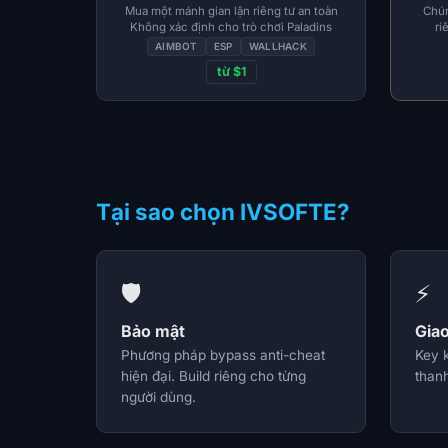
Mua một mánh gian lận riêng tư an toàn
Chún
Không xác định cho trò chơi Paladins
ri
AIMBOT
ESP
WALLHACK
từ $1
Tại sao chọn IVSOFTE?
🛡️
⚡
Bảo mật
Gia
Phương pháp bypass anti-cheat
Key 
hiện đại. Build riêng cho từng
thanh
người dùng.