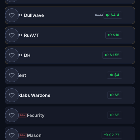
Dullwave
từ $4.4
$4.62
ĐỀ XUẤT
RuAVT
từ $10
ĐỀ XUẤT
DH
từ $1.55
ĐỀ XUẤT
Ancient
từ $4
Blanklabs Warzone
từ $5
Fecurity
từ $5
Ngừng bán
Mason
từ $2.77
Ngừng bán