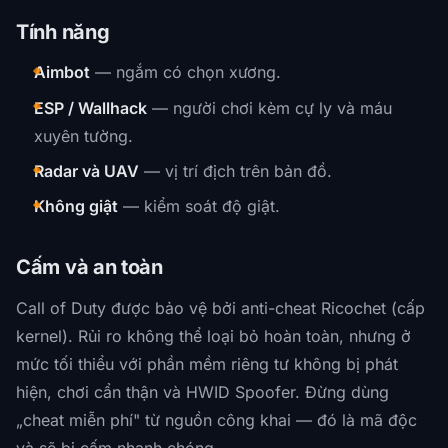
Tính năng
Aimbot
— ngắm có chọn xương.
ESP / Wallhack
— người chơi kèm cự ly và máu
xuyên tường.
Radar và UAV
— vị trí địch trên bản đồ.
Không giật
— kiểm soát độ giật.
Cấm và an toàn
Call of Duty được bảo vệ bởi anti-cheat Ricochet (cấp
kernel). Rủi ro không thể loại bỏ hoàn toàn, nhưng ở
mức tối thiểu với phần mềm riêng tư không bị phát
hiện, chơi cẩn thận và HWID Spoofer. Đừng dùng
„cheat miễn phí" từ nguồn công khai — đó là mã độc
và sẽ bị cấm nhanh chóng.