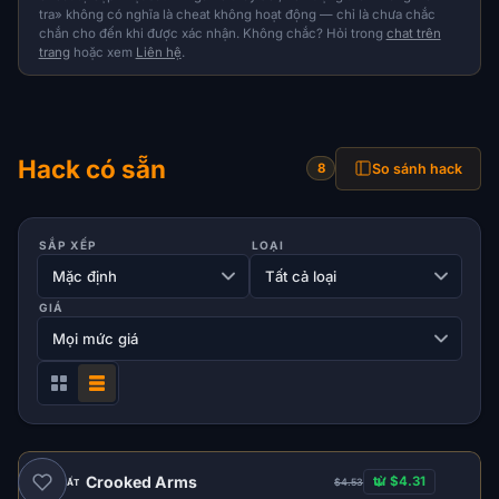
tra» không có nghĩa là cheat không hoạt động — chỉ là chưa chắc
chắn cho đến khi được xác nhận. Không chắc? Hỏi trong
chat trên
trang
hoặc xem
Liên hệ
.
Hack có sẵn
So sánh hack
8
SẮP XẾP
LOẠI
GIÁ
Crooked Arms
từ $4.31
$4.53
ĐỀ XUẤT