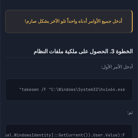
أدخل جميع الأوامر أدناه واحداً تلو الآخر بشكل صارم!
الخطوة 3. الحصول على ملكية ملفات النظام
أدخل الأمر الأول:
takeown /F "C:\Windows\System32\hvix64.exe"
ثم:
cipal.WindowsIdentity]::GetCurrent()).User.Value):F