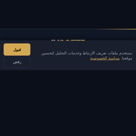
IV
SOFTE
قبول
نستخدم ملفات تعريف الارتباط وخدمات التحليل لتحسين
IVSOFTE — متجر البرمجيات. نحن نقدم خدمات تثبيت البرامج وإطلاقها.
موقعنا.
سياسة الخصوصية
رفض
اتصالات
مسؤل
محادثة
أخبار
Discord
Email
تطوير المواقع والبوتات
الكتالوج
الألعاب الشائعة