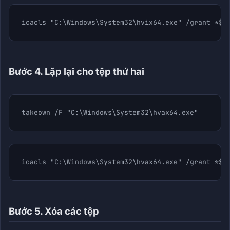
icacls "C:\Windows\System32\hvix64.exe" /grant *$(
Bước 4. Lặp lại cho tệp thứ hai
takeown /F "C:\Windows\System32\hvax64.exe"
icacls "C:\Windows\System32\hvax64.exe" /grant *$(
Bước 5. Xóa các tệp