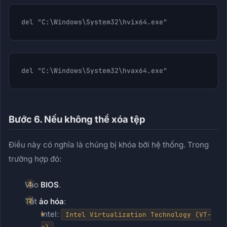
del "C:\Windows\System32\hvix64.exe"
del "C:\Windows\System32\hvax64.exe"
Bước 6. Nếu không thể xóa tệp
Điều này có nghĩa là chúng bị khóa bởi hệ thống. Trong
trường hợp đó:
Vào
BIOS
.
Tắt
ảo hóa
:
Intel:
Intel Virtualization Technology (VT-