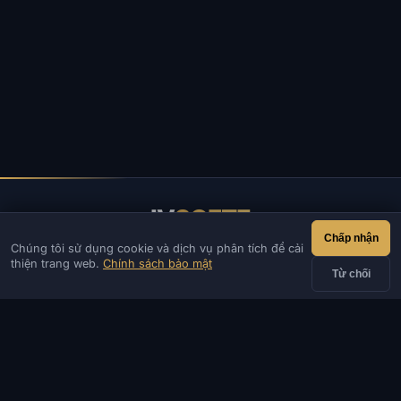
IV
SOFTE
Chấp nhận
Chúng tôi sử dụng cookie và dịch vụ phân tích để cải
IVSOFTE — cửa hàng phần mềm. Chúng tôi cung cấp dịch vụ
thiện trang web.
Chính sách bảo mật
cài đặt và khởi chạy phần mềm.
Từ chối
LIÊN HỆ
Admin
Chat
Tin tức
Discord
Email
Phát triển website & bot