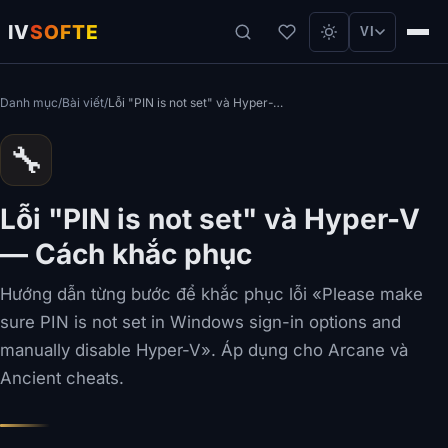
IV
SOFTE
VI
Danh mục
/
Bài viết
/
Lỗi "PIN is not set" và Hyper-V — Cách khắc phục
🔧
Lỗi "PIN is not set" và Hyper-V
— Cách khắc phục
Hướng dẫn từng bước để khắc phục lỗi «Please make
sure PIN is not set in Windows sign-in options and
manually disable Hyper-V». Áp dụng cho Arcane và
Ancient cheats.