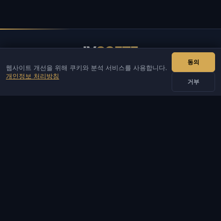
IV
SOFTE
동의
웹사이트 개선을 위해 쿠키와 분석 서비스를 사용합니다.
IVSOFTE — 소프트웨어 스토어. 소프트웨어 설치 및 실행 서비스
개인정보 처리방침
를 제공합니다.
거부
연락처
관리자
채팅
뉴스
Discord
Email
웹사이트·봇 개발
카탈로그
인기 게임