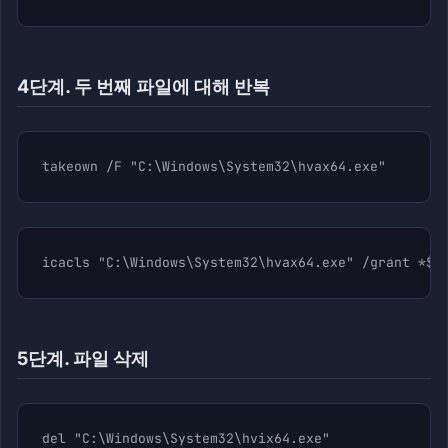
4단계. 두 번째 파일에 대해 반복
takeown /F "C:\Windows\System32\hvax64.exe"
icacls "C:\Windows\System32\hvax64.exe" /grant *$(
5단계. 파일 삭제
del "C:\Windows\System32\hvix64.exe"