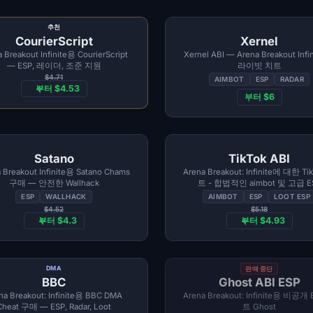
추천
CourierScript
Xernel
 Breakout Infinite용 CourierScript
Xernel ABI — Arena Breakout Infi
— ESP, 레이더, 조준 지원
라이빗 치트
$4.71
AIMBOT
ESP
RADAR
부터 $4.53
부터 $6
Satano
TikTok ABI
 Breakout Infinite용 Satano Chams
Arena Breakout: Infinite에 대한 Ti
구매 — 안전한 Wallhack
트 - 합법적인 aimbot 및 고급 E
ESP
WALLHACK
AIMBOT
ESP
LOOT ESP
$4.52
$5.18
부터 $4.3
부터 $4.93
DMA
판매 중단
BBC
Ghost ABI ESP
na Breakout: Infinite용 BBC DMA
Arena Breakout: Infinite용 비공개
Cheat 구매 — ESP, Radar, Loot
트 Ghost