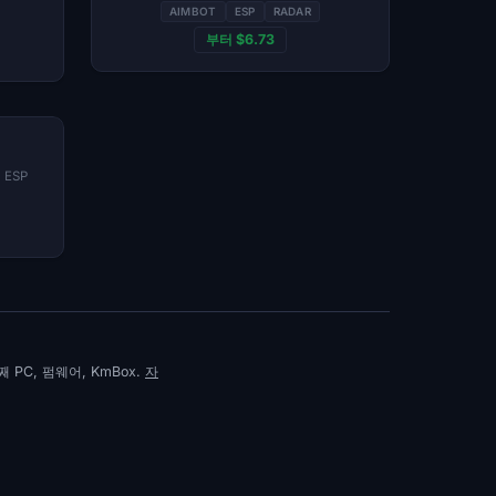
AIMBOT
ESP
RADAR
부터 $6.73
n ESP
 PC, 펌웨어, KmBox.
자