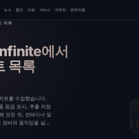
뉴스
할인
리뷰
서비스
연락처
판매자용
치트 목록
Infinite에서
트 목록
비공개 치트를 수집했습니다.
리품 등급 표시, 추출 지점
해 모든 적, 컨테이너 및
ARE
의 장비와 움직임을 실시
 작업하십시오. 신뢰할
전.