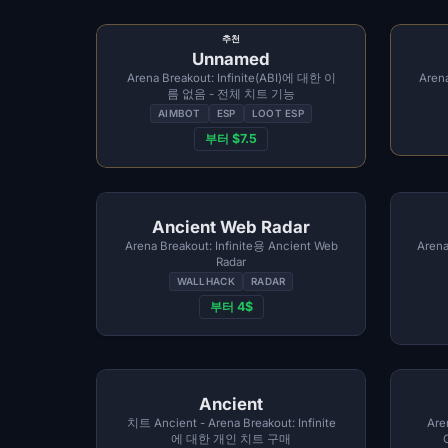
추천
Unnamed
Arena Breakout: Infinite(ABI)에 대한 이
Arena
름 없음 - 전체 치트 기능
AIMBOT
ESP
LOOT ESP
부터 $7.5
Ancient Web Radar
Arena Breakout: Infinite용 Ancient Web
Arena
Radar
WALLHACK
RADAR
부터 4$
Ancient
치트 Ancient - Arena Breakout: Infinite
Are
에 대한 개인 치트 구매