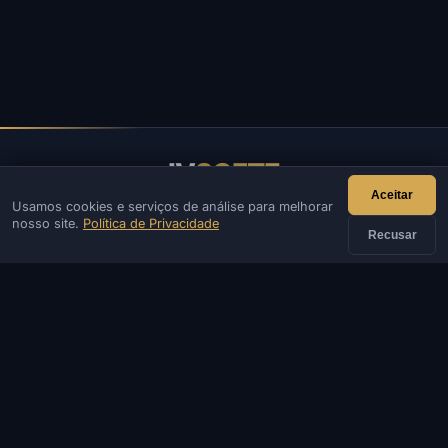
IV
SOFTE
Aceitar
Usamos cookies e serviços de análise para melhorar
IVSOFTE — loja de software. Fornecemos serviços de
nosso site.
Política de Privacidade
instalação e inicialização de software.
Recusar
CONTATO
Admin
Chat
Notícias
Discord
Email
Desenvolvimento de sites e bots
CATÁLOGO