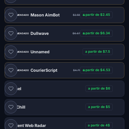
Mason AimBot
a partir de $2.45
$2.58
RECOMENDADO
Dullwave
a partir de $6.34
$6.67
RECOMENDADO
Unnamed
a partir de $7.5
RECOMENDADO
CourierScript
a partir de $4.53
$4.71
RECOMENDADO
Xernel
a partir de $6
WarChill
a partir de $5
Ancient Web Radar
a partir de 4$