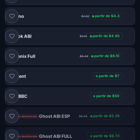
Satano
a partir de $4.3
$4.52
TikTok ABI
a partir de $4.93
$5.18
Phoenix Full
a partir de $6.15
$6.46
Ancient
a partir de $7
BBC
a partir de $50
DMA
Ghost ABI ESP
a partir de $5.29
$5.44
Vendas desativadas
Ghost ABI FULL
a partir de $6.73
Vendas desativadas