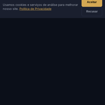
Aceitar
Usamos cookies e serviços de análise para melhorar
IVSOFTE — loja de software. Fornecemos serviços de
nosso site.
Política de Privacidade
instalação e inicialização de software.
Recusar
CONTATO
Admin
Chat
Notícias
Discord
Email
Desenvolvimento de sites e bots
CATÁLOGO
JOGOS POPULARES
INFORMAÇÕES
AJUDA E PAGAMENTO