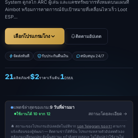
System ดูกลไก ARC ผู้เล่น และแคชทรัพยากรทั้งหมดบนแผนที่
Aimbot พร้อมการคาดการณ์จับเป้าหมายที่เคลื่อนไหวเร็ว Loot
ESP…
เลือกโปรแกรมโกง
ติดตามอัปเดต
จัดส่งทันที
รับประกันคืนเงิน
สนับสนุน 24/7
21
$2
1
ผลิตภัณฑ์
ราคาเริ่มต้น
DMA
แพตช์ล่าสุดของเกม:
9 วันที่ผ่านมา
สถานะโดยละเอียด
ใช้งานได้ 10 จาก 12
🔔 สถานะของโปรแกรมอัปเดตอัตโนมัติจาก
บอต Telegram ของเรา
ตามการ
แจ้งเตือนของผู้พัฒนา — ติดตามข่าวได้ที่นั่น โปรแกรมหลายตัวอัปเดตตัวเอง
หลังเกมเปลี่ยนแปลง ดังนั้นสถานะ «กำลังตรวจสอบ» ไม่ได้แปลว่าใช้งานไม่