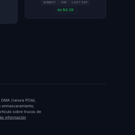
AIMBOT
ESP
LOOT ESP
de $4.39
a DMA (ranura PCIe),
a enmascaramiento,
rtículo sobre trucos de
ás información