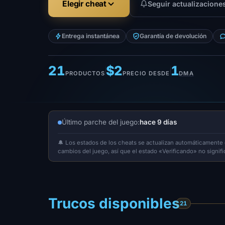
Elegir cheat
Seguir actualizacione
Entrega instantánea
Garantía de devolución
21
$2
1
PRODUCTOS
PRECIO DESDE
DMA
Último parche del juego:
hace 9 días
🔔 Los estados de los cheats se actualizan automáticament
cambios del juego, así que el estado «Verificando» no signi
Trucos disponibles
21