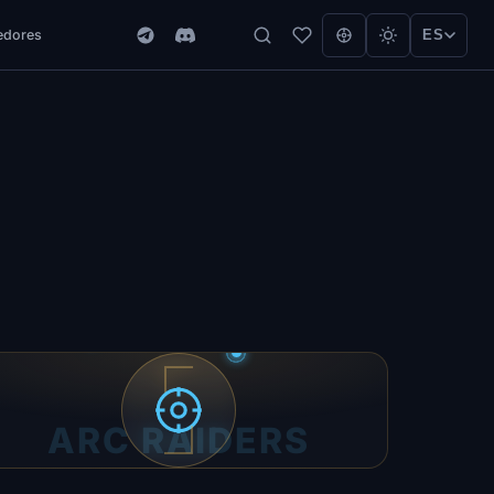
edores
ES
ARC RAIDERS