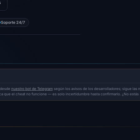
s
Soporte 24/7
e desde
nuestro bot de Telegram
según los avisos de los desarrolladores; sigue las 
fica que el cheat no funcione — es solo incertidumbre hasta confirmarlo. ¿No está