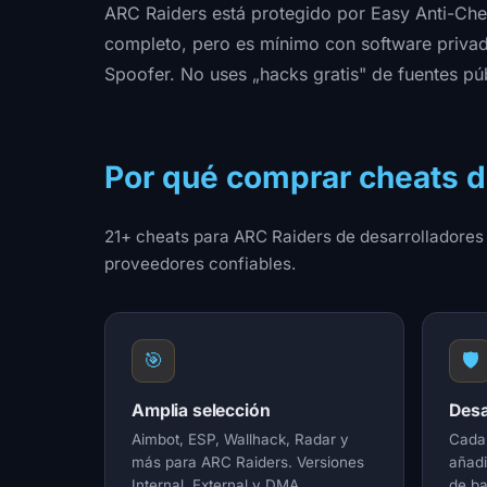
ARC Raiders está protegido por Easy Anti-Chea
completo, pero es mínimo con software priva
Spoofer. No uses „hacks gratis" de fuentes p
Por qué comprar cheats 
21+ cheats para ARC Raiders de desarrolladores
proveedores confiables.
🎯
🛡️
Amplia selección
Desa
Aimbot, ESP, Wallhack, Radar y
Cada 
más para ARC Raiders. Versiones
añadi
Internal, External y DMA.
de ba