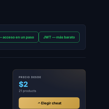
— acceso en un paso
JWT — más barato
PRECIO DESDE
$2
21 products
Elegir cheat