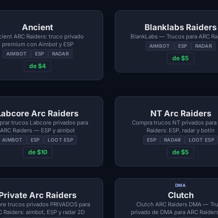
Ancient
Blanklabs Raiders
ient ARC Raiders: truco privado
BlankLabs — Trucos para ARC Ra
premium con Aimbot y ESP
AIMBOT
ESP
RADAR
AIMBOT
ESP
RADAR
de $5
de $4
Labcore Arc Raiders
NT Arc Raiders
rar trucos Labcore privados para
Compra trucos NT privados para
ARC Raiders — ESP y aimbot
Raiders: ESP, radar y botín
AIMBOT
ESP
LOOT ESP
ESP
RADAR
LOOT ESP
de $10
de $5
DMA
Private Arc Raiders
Clutch
e trucos privados PRIVADOS para
Clutch ARC Raiders DMA — Tr
 Raiders: aimbot, ESP y radar 2D
privado de DMA para ARC Raider