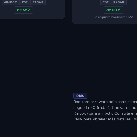
ESP y radar
AIMBOT
ESP
RADAR
ESP
RADAR
de $52
de $9.5
Se requiere hardware DMA
DMA
Requiere hardware adicional: plac
segunda PC (radar), firmware par
KmBox (para aimbot). Consulte el a
DMA para obtener más detalles.
M