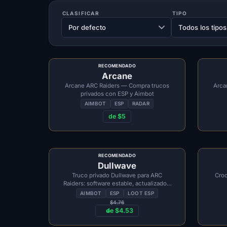
CLASIFICAR
TIPO
RECOMENDADO
Arcane
Arcane ARC Raiders — Compra trucos
Arca
privados con ESP y Aimbot
AIMBOT
ESP
RADAR
de $5
RECOMENDADO
Dullwave
Truco privado Dullwave para ARC
Croo
Raiders: software estable, actualizado y
confiable
AIMBOT
ESP
LOOT ESP
$4.76
de $4.53