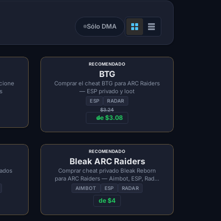
Sólo DMA
RECOMENDADO
BTG
cione
Comprar el cheat BTG para ARC Raiders
s
— ESP privado y loot
ESP
RADAR
$3.24
de $3.08
RECOMENDADO
Bleak ARC Raiders
vados
Comprar cheat privado Bleak Reborn
para ARC Raiders — Aimbot, ESP, Radar
y Loot
AIMBOT
ESP
RADAR
de $4