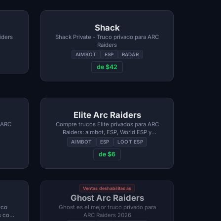
Shack
iders
Shack Private - Truco privado para ARC
Raiders
AIMBOT
ESP
RADAR
de $42
Elite Arc Raiders
 ARC
Compre trucos Elite privados para ARC
Raiders: aimbot, ESP, World ESP y
sistema de configuración
AIMBOT
ESP
LOOT ESP
de $6
Ventas deshabilitadas
Ghost Arc Raiders
uco
Ghost es el mejor truco privado para
s con
ARC Raiders 2026