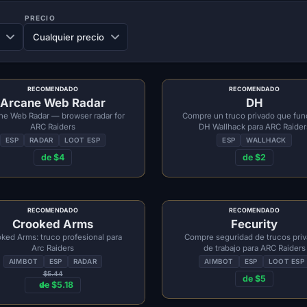
PRECIO
RECOMENDADO
RECOMENDADO
Arcane Web Radar
DH
ne Web Radar — browser radar for
Compre un truco privado que fun
ARC Raiders
DH Wallhack para ARC Raider
ESP
RADAR
LOOT ESP
ESP
WALLHACK
de $4
de $2
RECOMENDADO
RECOMENDADO
Crooked Arms
Fecurity
ked Arms: truco profesional para
Compre seguridad de trucos pri
Arc Raiders
de trabajo para ARC Raiders
AIMBOT
ESP
RADAR
AIMBOT
ESP
LOOT ESP
$5.44
de $5
de $5.18