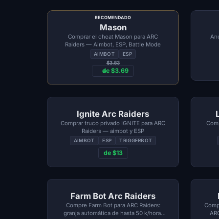
RECOMENDADO
Mason
Comprar el cheat Mason para ARC
Anc
Raiders — Aimbot, ESP, Battle Mode
AIMBOT
ESP
$3.83
de $3.69
Ignite Arc Raiders
Comprar truco privado IGNITE para ARC
Comp
Raiders — aimbot y ESP
AIMBOT
ESP
TRIGGERBOT
de $13
Farm Bot Arc Raiders
Compre Farm Bot para ARC Raiders:
Compr
granja automática de hasta 50 k/hora,
ARC