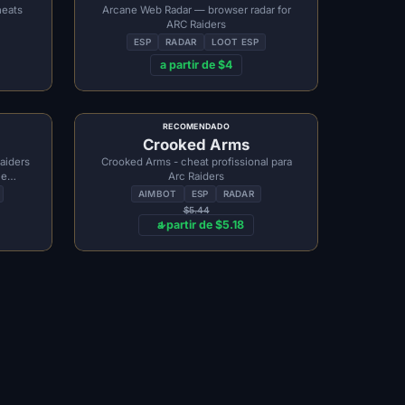
heats
Arcane Web Radar — browser radar for
ARC Raiders
ESP
RADAR
LOOT ESP
a partir de $4
RECOMENDADO
Crooked Arms
aiders
Crooked Arms - cheat profissional para
 e
Arc Raiders
AIMBOT
ESP
RADAR
$5.44
a partir de $5.18