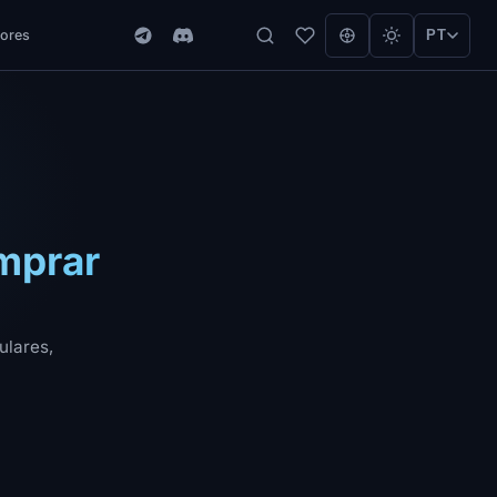
ores
PT
mprar
ulares,