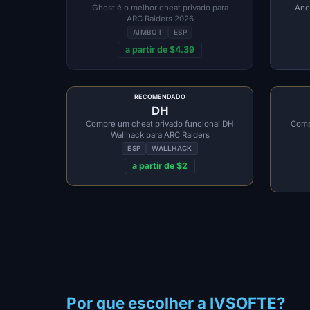
Ghost é o melhor cheat privado para
Anc
ARC Raiders 2026
AIMBOT
ESP
a partir de $4.39
RECOMENDADO
DH
Compre um cheat privado funcional DH
Comp
Wallhack para ARC Raiders
ESP
WALLHACK
a partir de $2
Por que escolher a IVSOFTE?