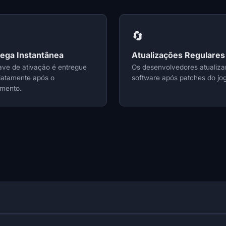
🔄
rega Instantânea
Atualizações Regulares
ave de ativação é entregue
Os desenvolvedores atualiz
iatamente após o
software após patches do jo
mento.