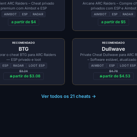
ient ARC Raiders – Cheat privado
Arcane ARC Raiders – Compre c
premium com Aimbot e ESP
privados com ESP e Aimbot
AIMBOT
ESP
RADAR
AIMBOT
ESP
RADAR
a partir de $4
a partir de $5
RECOMENDADO
RECOMENDADO
BTG
Dullwave
rar o cheat BTG para ARC Raiders
Private Cheat Dullwave para ARC R
— ESP privado e loot
– Software estável, atualizado
confiável
ESP
RADAR
LOOT ESP
AIMBOT
ESP
LOOT ESP
$3.24
$4.76
a partir de $3.08
a partir de $4.53
Ver todos os 21 cheats →