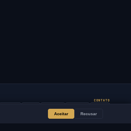
CONTATO
Admin
Chat
Notícias
Discord
Email
Aceitar
Recusar
Desenvolvimento de sites e bots