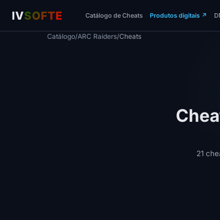
IV
SOFTE
Catálogo de Cheats
Produtos digitais
↗
D
Catálogo
/
ARC Raiders
/
Cheats
Chea
21 che