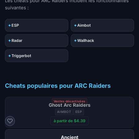
Les cheats pour ARC Raiders incluent les fonctionnalités
suivantes :
✦
✦
ESP
Aimbot
✦
✦
Radar
Wallhack
✦
Triggerbot
Cheats populaires pour ARC Raiders
Ventes désactivées
Ghost Arc Raiders
AIMBOT
ESP
à partir de $4.39
Ancient