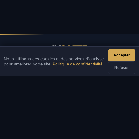
IV
SOFTE
Accepter
Nous utilisons des cookies et des services d'analyse
IVSOFTE — boutique de logiciels. Nous fournissons des
pour améliorer notre site.
Politique de confidentialité
services d'installation et de lancement de logiciels.
Refuser
CONTACT
Admin
Chat
Actualités
Discord
Email
Création de sites et de bots