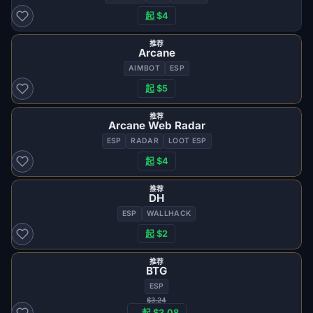
起 $4
推荐
Arcane
AIMBOT
ESP
起 $5
推荐
Arcane Web Radar
ESP
RADAR
LOOT ESP
起 $4
推荐
DH
ESP
WALLHACK
起 $2
推荐
BTG
ESP
$3.24
起 $3.08