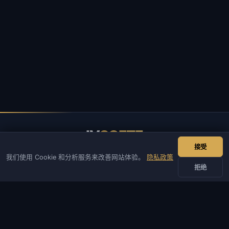
IV
SOFTE
接受
IVSOFTE — 软件商店。我们提供软件安装和启动服务。
我们使用 Cookie 和分析服务来改善网站体验。
隐私政策
拒绝
联系我们
管理员
聊天
新闻
Discord
Email
网站与机器人开发