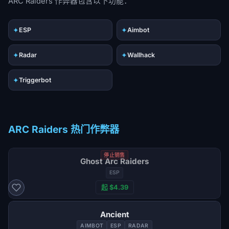
ARC Raiders 作弊器包含以下功能：
✦
✦
ESP
Aimbot
✦
✦
Radar
Wallhack
✦
Triggerbot
ARC Raiders 热门作弊器
停止销售
Ghost Arc Raiders
ESP
起 $4.39
Ancient
AIMBOT
ESP
RADAR