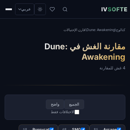
IV
SOFTE
عربي
كتالوج
/
Dune: Awakening
/
قارن الإحتيالات
مقارنة الغش في Dune:
Awakening
4 غش للمقارنة
الجميع
واضح
الاختلافات فقط
Pussycat
SMG
Arcane
من 5$
من $6
من $5