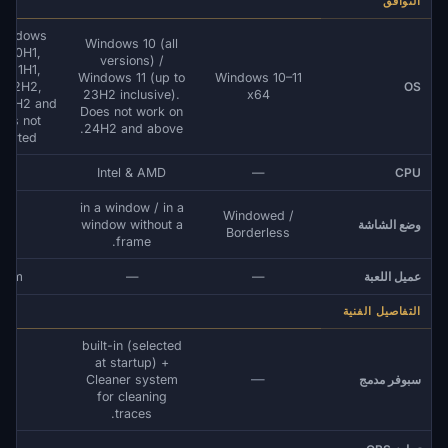
التوافق
Windows
Windows 10 (all
 (20H1,
versions) /
, 21H1,
Windows 11 (up to
Windows 10–11
, 22H2,
OS
23H2 inclusive).
x64
 24H2 and
Does not work on
 is not
24H2 and above.
ported!
—
Intel & AMD
—
CPU
in a window / in a
Windowed /
وضع الشاشة
window without a
—
Borderless
frame.
عميل اللعبة
—
—
team
التفاصيل الفنية
built-in (selected
at startup) +
—
—
سبوفر مدمج
Cleaner system
for cleaning
traces.