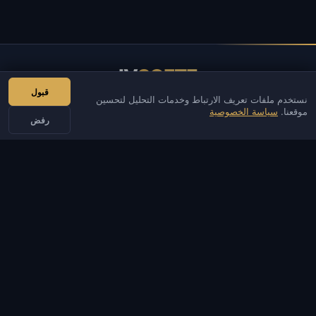
IV
SOFTE
قبول
نستخدم ملفات تعريف الارتباط وخدمات التحليل لتحسين
IVSOFTE — متجر البرمجيات. نحن نقدم خدمات تثبيت البرامج وإطلاقها.
موقعنا.
سياسة الخصوصية
رفض
اتصالات
مسؤل
محادثة
أخبار
Discord
Email
تطوير المواقع والبوتات
الكتالوج
الألعاب الشائعة