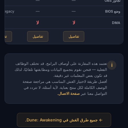
—
—
تجاوز OBS
نعم
—
—
وضع BIOS
r Legacy
لا
لا
لا
DMA
تفاصيل
تفاصيل
تفاص
تعتمد هذه المقارنة على أوصاف البرامج. قد تختلف الوظائف
ℹ
الفعلية — فنحن نقوم بتجميع البيانات ومطابقتها تلقائيًا، لذلك
قد تكون بعض المعلمات غير دقيقة.
أفضل طريقة لاختيار الغش المناسب هي مراجعة صفحة
الوصف الكاملة لكل منتج بعناية. لأية أسئلة، لا تتردد في
التواصل معنا عبر
صفحة الاتصال.
← جميع طرق الغش في Dune: Awakening.