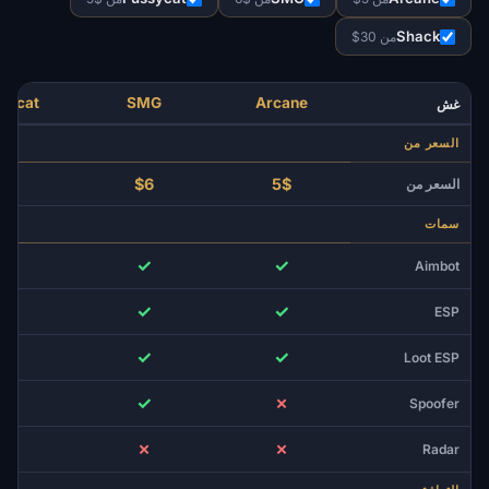
Shack
من 30$
sycat
SMG
Arcane
غش
السعر من
$5
$6
5$
السعر من
سمات
✓
✓
✓
Aimbot
✓
✓
✓
ESP
✗
✓
✓
Loot ESP
✗
✓
✗
Spoofer
✓
✗
✗
Radar