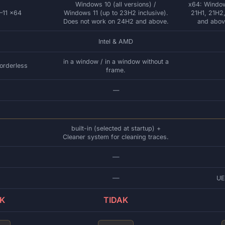
Windows 10 (all versions) /
x64: Window
–11 x64
Windows 11 (up to 23H2 inclusive).
21H1, 21H2
Does not work on 24H2 and above.
and abov
Intel & AMD
in a window / in a window without a
orderless
frame.
—
built-in (selected at startup) +
Cleaner system for cleaning traces.
—
—
UE
AK
TIDAK