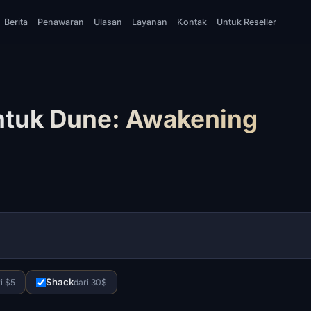
Berita
Penawaran
Ulasan
Layanan
Kontak
Untuk Reseller
ntuk Dune: Awakening
Shack
i $5
dari 30$