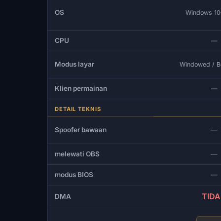
OS
Windows 10
CPU
—
Modus layar
Windowed / B
Klien permainan
—
DETAIL TEKNIS
Spoofer bawaan
—
melewati OBS
—
modus BIOS
—
TID
DMA