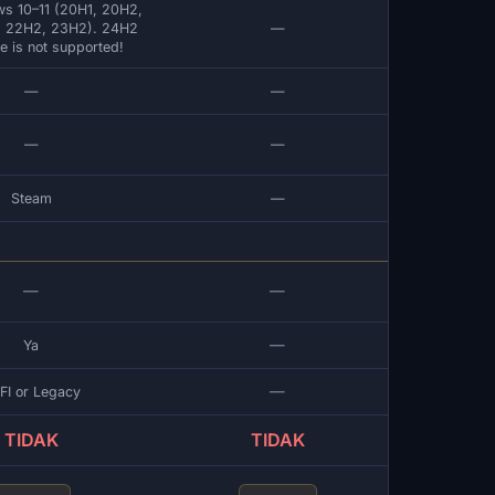
s 10–11 (20H1, 20H2,
, 22H2, 23H2). 24H2
—
e is not supported!
—
—
—
—
Steam
—
—
—
—
Ya
—
FI or Legacy
TIDAK
TIDAK