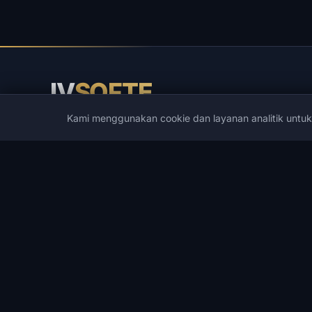
IV
SOFTE
Kami menggunakan cookie dan layanan analitik untu
IVSOFTE — toko perangkat lunak. Kami menyediakan la
instalasi dan peluncuran perangkat lunak.
KATALOG
GAME POPULER
Katalog
PUBG
Cheat Game
Spoofers
Cheat DMA
Rust
Pengembang
ARC Raiders
Penawaran
DayZ
Daftar Keinginan
Arena Breakout Infinite
Pencarian
Escape from Tarkov
Apex Legends