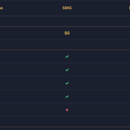
ne
SMG
$6
✓
✓
✓
✓
✗