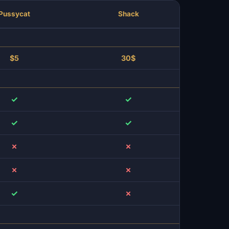
Pussycat
Shack
$5
30$
✓
✓
✓
✓
✗
✗
✗
✗
✓
✗