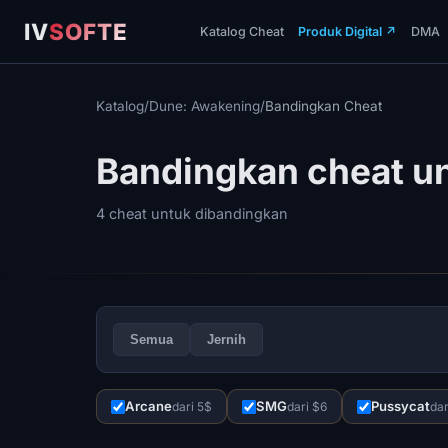
IV
SOFTE
Katalog Cheat
Produk Digital
↗
DMA
Katalog
/
Dune: Awakening
/
Bandingkan Cheat
Bandingkan cheat u
4 cheat untuk dibandingkan
Semua
Jernih
Arcane
SMG
Pussycat
dari 5$
dari $6
dar