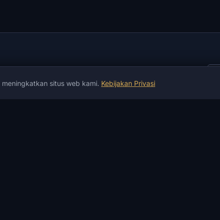
k meningkatkan situs web kami.
Kebijakan Privasi
yanan
INFORMASI
BANTUAN &
L
PEMBAYARAN
Berita
P
Jaminan
Berita Permainan
b
Pembayaran &
Artikel
I
Pengiriman
instruksi
A
Pembayaran P2P
Ulasan
P
Bursa kripto
Status Produk
U
Penukaran uang
Catatan Perubahan
M
Tidak berfungsi?
FAQ
P