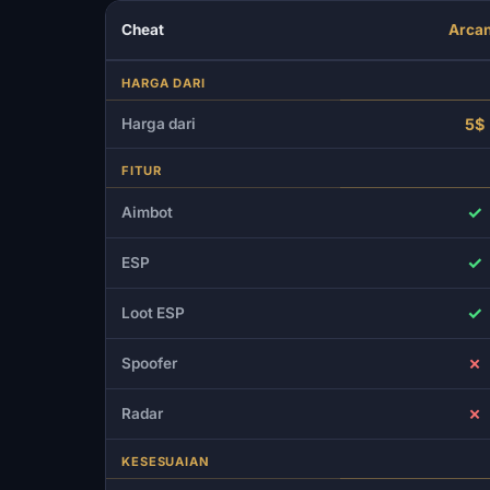
Cheat
Arca
HARGA DARI
Harga dari
5$
FITUR
✓
Aimbot
✓
ESP
✓
Loot ESP
✗
Spoofer
✗
Radar
KESESUAIAN