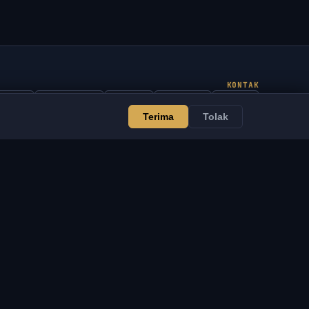
KONTAK
Admin
Mengobrol
Berita
Discord
Email
Terima
Tolak
Pengembangan situs & bot
AYANAN
LEGAL
engembangan situs &
Ketentuan Layanan
ot
Kebijakan Privasi
VSOFTE Pass
Kebijakan Pengembalian
plikasi
Penafian
rogram Afiliasi
Kebijakan Cookie
ntuk Reseller
Pemberitahuan DMCA /
endukung Proyek
IP
roduk Digital
Pemberitahuan Hukum