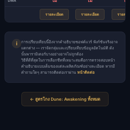
ไม่
ไม่
ไม่
DMA
รายละเอียด
รายละเอียด
รายละเอ
การเปรียบเทียบนี้อิงจากคำอธิบายซอฟต์แวร์ ฟังก์ชันจริงอาจ
ℹ
แตกต่าง — เราจัดกลุ่มและเปรียบเทียบข้อมูลอัตโนมัติ ดัง
นั้นพารามิเตอร์บางอย่างอาจไม่ถูกต้อง
วิธีที่ดีที่สุดในการเลือกชีทที่เหมาะสมคือการตรวจสอบหน้า
คำอธิบายแบบเต็มของแต่ละผลิตภัณฑ์อย่างละเอียด หากมี
คำถามใดๆ สามารถติดต่อเราผ่าน
หน้าติดต่อ
← สูตรโกง Dune: Awakening ทั้งหมด