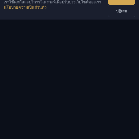
เราใช้คุกกี้และบริการวิเคราะห์เพื่อปรับปรุงเว็บไซต์ของเรา
IVSOFTE — ร้านซอฟต์แวร์ เราให้บริการติดตั้งและเริ่มต้น
นโยบายความเป็นส่วนตัว
ซอฟต์แวร์
ปฏิเสธ
ติดต่อเรา
ผู้ดูแล
แชท
ข่าวสาร
Discord
Email
รับพัฒนาเว็บไซต์และบอท
แคตตาล็อก
เกมยอดนิยม
ข้อมูล
ความช่วยเหลือและการชำระเงิน
บริการ