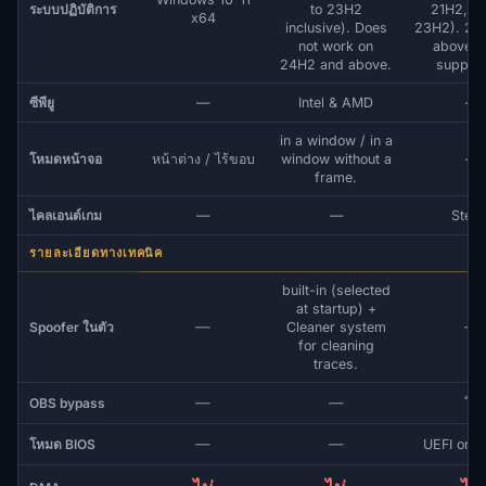
ระบบปฏิบัติการ
to 23H2
21H2, 2
x64
inclusive). Does
23H2). 24
not work on
above is
24H2 and above.
support
ซีพียู
—
Intel & AMD
—
in a window / in a
โหมดหน้าจอ
หน้าต่าง / ไร้ขอบ
window without a
—
frame.
ไคลเอนต์เกม
—
—
Stea
รายละเอียดทางเทคนิค
built-in (selected
at startup) +
—
—
Spoofer ในตัว
Cleaner system
for cleaning
traces.
—
—
OBS bypass
ใช่
—
—
โหมด BIOS
UEFI or L