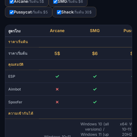
Arcane
SMG
เริ่มต้น 5$
เริ่มต้น $6
Pussycat
Shack
เริ่มต้น $5
เริ่มต้น 30$
Arcane
SMG
Pussy
สูตรโกง
ราคาเริ่มต้น
5$
$6
$5
ราคาเริ่มต้น
คุณสมบัติ
✓
✓
✓
ESP
✗
✓
✗
Aimbot
✗
✓
✗
Spoofer
ความเข้ากันได้
Windows 10 (all
x64: Wi
versions) /
10–11 (2
Windows 11 (up
20H2, 2
Windows 10–11