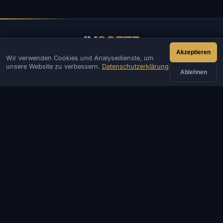
IV
SOFTE
Akzeptieren
Wir verwenden Cookies und Analysedienste, um
IVSOFTE — Software-Shop. Wir bieten Installations- und
unsere Website zu verbessern.
Datenschutzerklärung
Startdienste für Software.
Ablehnen
KONTAKT
Admin
Chat
Neuigkeiten
Discord
Email
Website- & Bot-Entwicklung
KATALOG
BELIEBTE SPIELE