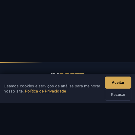
IV
SOFTE
Aceitar
Usamos cookies e serviços de análise para melhorar
IVSOFTE — loja de software. Fornecemos serviços de
nosso site.
Política de Privacidade
instalação e inicialização de software.
Recusar
CONTATO
Admin
Chat
Notícias
Discord
Email
Desenvolvimento de sites e bots