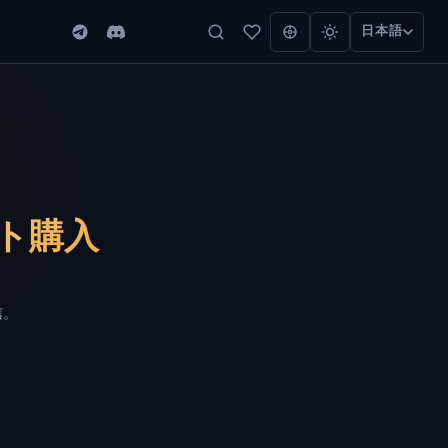
日本語
チート購入
信。