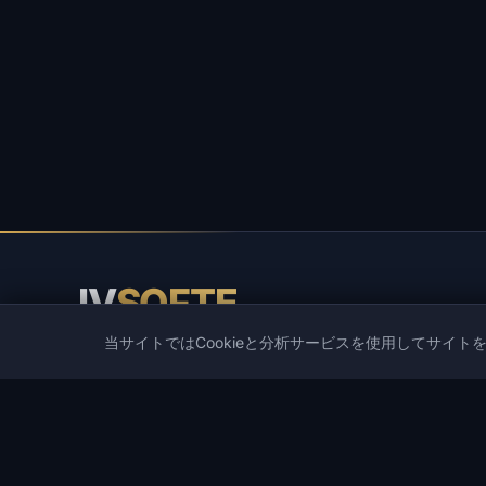
IV
SOFTE
当サイトではCookieと分析サービスを使用してサイト
IVSOFTE — ソフトウェアストア。ソフトウェアのインス
と起動サービスを提供しています。
カタログ
人気ゲーム