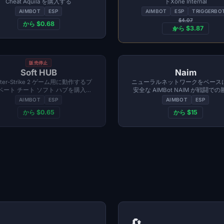
Cheat Aquila を購入する
トXone Internal
AIMBOT
ESP
AIMBOT
ESP
TRIGGERBO
$4.07
から $0.68
から $3.87
販売停止
Soft HUB
Naim
nter-Strike 2 ゲーム用に動作するプ
ニューラルネットワークをベース
ベート チート ソフト ハブを購入す
安全な AIMBot NAIM が戦闘で
る
完全な優位性をもたらしま
AIMBOT
ESP
AIMBOT
ESP
から $0.65
から $15
🔄