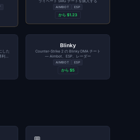
ライベート SMG チートを購入する
T
AIMBOT
ESP
から $1.23
Blinky
にした
Counter-Strike 2 の Blinky DMA チート
の勝利と
— Aimbot、ESP、レーダー
す
AIMBOT
ESP
から $5
💬