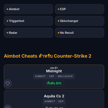
✦
✦
Aimbot
ESP
✦
✦
Triggerbot
Skinchanger
✦
✦
Radar
No Recoil
Aimbot Cheats สำหรับ Counter-Strike 2
แนะนำ
Midnight
AIMBOT
ESP
WALLHACK
เริ่มต้น $10
Aquila Cs 2
AIMBOT
ESP