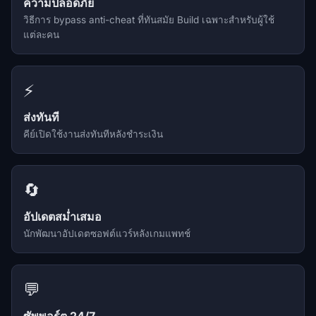
ความปลอดภัย
วิธีการ bypass anti-cheat ที่ทันสมัย Build เฉพาะสำหรับผู้ใช้
แต่ละคน
⚡
ส่งทันที
คีย์เปิดใช้งานส่งทันทีหลังชำระเงิน
🔄
อัปเดตสม่ำเสมอ
นักพัฒนาอัปเดตซอฟต์แวร์หลังเกมแพทช์
💬