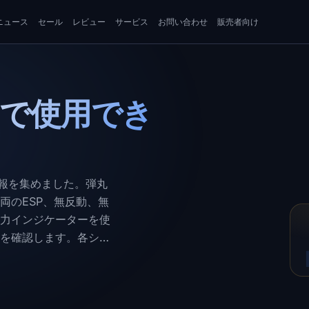
ニュース
セール
レビュー
サービス
お問い合わせ
販売者向け
042 で使用でき
ト
攻略情報を集めました。弾丸
両のESP、無反動、無
力インジケーターを使
敵を確認します。各シー
イパスにより禁止リス
術サポートが利用可能