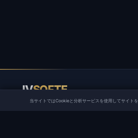
IV
SOFTE
当サイトではCookieと分析サービスを使用してサイト
IVSOFTE — ソフトウェアストア。ソフトウェアのインス
と起動サービスを提供しています。
カタログ
人気ゲーム