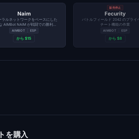
販売停止
Naim
Fecurity
ーラルネットワークをベースにした
バトルフィールド 2042 のプライ
 AIMBot NAIM が戦闘での勝利と
チート機能の作業
完全な優位性をもたらします
AIMBOT
ESP
AIMBOT
ESP
から $15
から $8
)チートを購入