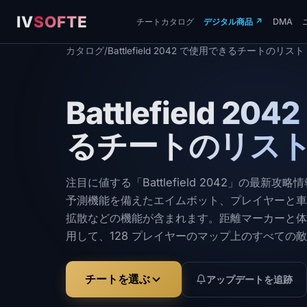
IV
SOFTE
チートカタログ
デジタル商品
↗
DMA
カタログ
/
Battlefield 2042 で使用できるチートのリスト
Battlefield 2
るチートのリス
注目に値する「Battlefield 2042」の最新
予測機能を備えたエイムボット、プレイヤーと車
拡散などの機能が含まれます。距離マーカーと体
用して、128 プレイヤーのマップ上のすべての
ズン後の定期的なアップデート、アンチチートバ
クを最小限に抑えます。簡単なインストールと技
チートを選ぶ
アップデートを追跡
です。