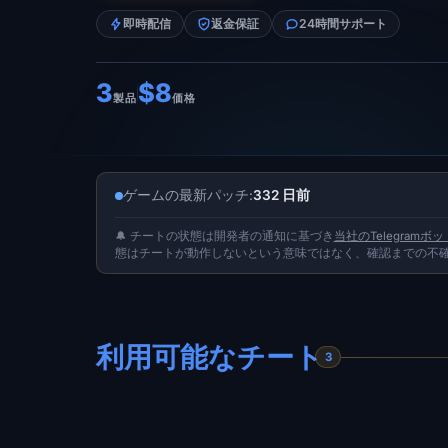
即時配信
返金保証
24時間サポート
3
$8
製品
価格
ゲームの最新パッチ:
332 日前
🔔 チートの状態は開発者の通知に基づき
当社のTelegramボッ
態はチートが動作しないという意味ではなく、確認までの不
利用可能なチート
3