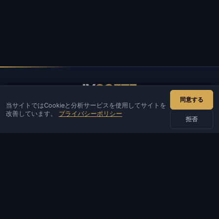
IV
SOFTE
同意する
当サイトではCookieと分析サービスを使用してサイトを
IVSOFTE — ソフトウェアストア。ソフトウェアのインストール
改善しています。
プライバシーポリシー
と起動サービスを提供しています。
拒否
お問い合わせ
管理者
チャット
ニュース
Discord
Email
サイト・ボット開発