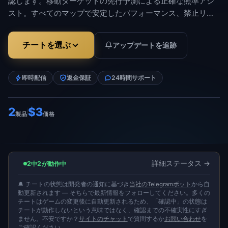
認します。移動ターゲットの先行予測による正確な照準アシ
スト。すべてのマップで安定したパフォーマンス、禁止リス
クが低い。 Steam、EA App、Epic Games のサポート。定期
的なアップデートにより、完全な機能が維持されます。オン
チートを選ぶ
アップデートを追跡
ラインで購入すると、鍵がすぐに配達されます。
即時配信
返金保証
24時間サポート
2
$3
製品
価格
詳細ステータス
2中2が動作中
🔔 チートの状態は開発者の通知に基づき
当社のTelegramボット
から自
動更新されます — そちらで最新情報をフォローしてください。多くの
チートはゲームの変更後に自動更新されるため、「確認中」の状態は
チートが動作しないという意味ではなく、確認までの不確実性にすぎ
ません。不安ですか？
サイトのチャット
で質問するか
お問い合わせ
を
ご確認ください。