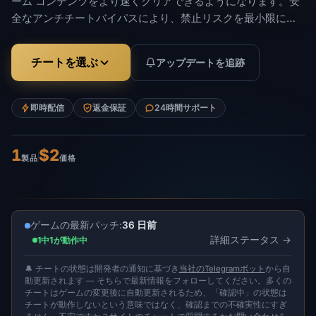
ーム コンテンツをより速くクリアできるようになります。安
全なアンチチートバイパスにより、禁止リスクを最小限に抑
えます。各パッチ後の定期的なアップデートにより、最新の
ゲーム バージョンとの完全な互換性が維持されます。
チートを選ぶ
アップデートを追跡
即時配信
返金保証
24時間サポート
1
$2
製品
価格
ゲームの最新パッチ:
36 日前
詳細ステータス
1中1が動作中
🔔 チートの状態は開発者の通知に基づき
当社のTelegramボット
から自
動更新されます — そちらで最新情報をフォローしてください。多くの
チートはゲームの変更後に自動更新されるため、「確認中」の状態は
チートが動作しないという意味ではなく、確認までの不確実性にすぎ