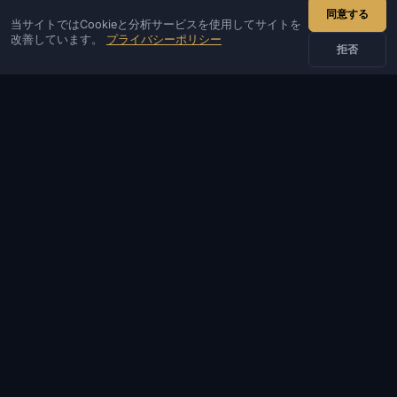
同意する
当サイトではCookieと分析サービスを使用してサイトを
IVSOFTE — ソフトウェアストア。ソフトウェアのインストール
改善しています。
プライバシーポリシー
と起動サービスを提供しています。
拒否
お問い合わせ
管理者
チャット
ニュース
Discord
Email
サイト・ボット開発
カタログ
人気ゲーム
情報