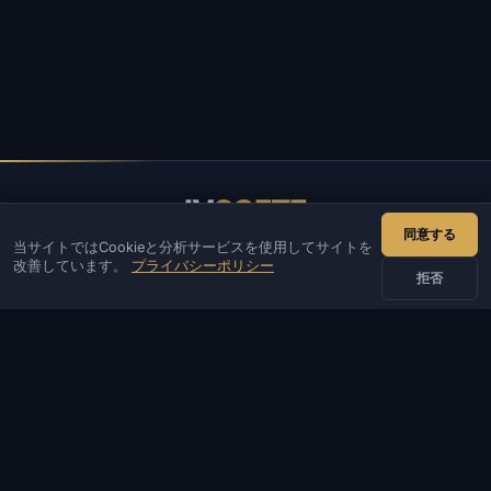
IV
SOFTE
同意する
当サイトではCookieと分析サービスを使用してサイトを
IVSOFTE — ソフトウェアストア。ソフトウェアのインストール
改善しています。
プライバシーポリシー
と起動サービスを提供しています。
拒否
お問い合わせ
管理者
チャット
ニュース
Discord
Email
サイト・ボット開発