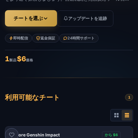
り、ボスの戦いが簡素化されます。当社のプログラムはパッ
チが適用されるたびに定期的に更新されます。禁止される可
チートを選ぶ
アップデートを追跡
能性は最小限です。長年にわたって検証された開発者による
高品質のソフトウェア。
即時配信
返金保証
24時間サポート
1
$6
製品
価格
利用可能なチート
1
Unicore Genshin Impact
から $6